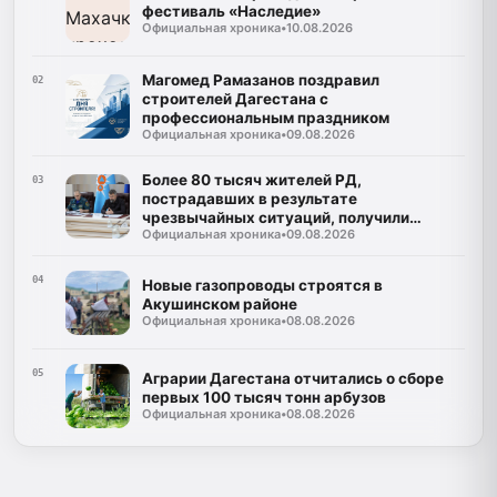
фестиваль «Наследие»
Официальная хроника
•
10.08.2026
Магомед Рамазанов поздравил
02
строителей Дагестана с
профессиональным праздником
Официальная хроника
•
09.08.2026
Более 80 тысяч жителей РД,
03
пострадавших в результате
чрезвычайных ситуаций, получили
Официальная хроника
•
09.08.2026
финансовую поддержку
04
Новые газопроводы строятся в
Акушинском районе
Официальная хроника
•
08.08.2026
05
Аграрии Дагестана отчитались о сборе
первых 100 тысяч тонн арбузов
Официальная хроника
•
08.08.2026