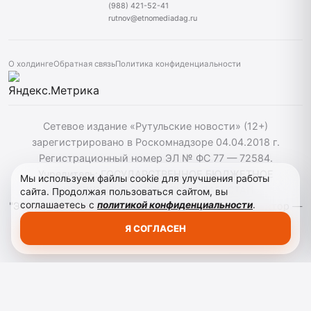
(988) 421-52-41
rutnov@etnomediadag.ru
О холдинге
Обратная связь
Политика конфиденциальности
Сетевое издание «Рутульские новости» (12+)
зарегистрировано в Роскомнадзоре 04.04.2018 г.
Регистрационный номер ЭЛ № ФС 77 — 72584.
Учредитель: ГОСУДАРСТВЕННОЕ БЮДЖЕТНОЕ
Мы используем файлы cookie для улучшения работы
УЧРЕЖДЕНИЕ РЕСПУБЛИКИ ДАГЕСТАН
сайта. Продолжая пользоваться сайтом, вы
соглашаетесь с
политикой конфиденциальности
.
"ЭТНОМЕДИАХОЛДИНГ "ДАГЕСТАН". Главный редактор —
Т.К. Махмудов. При использовании материалов сайта
Я СОГЛАСЕН
активная гиперссылка на rutnov.ru обязательна.