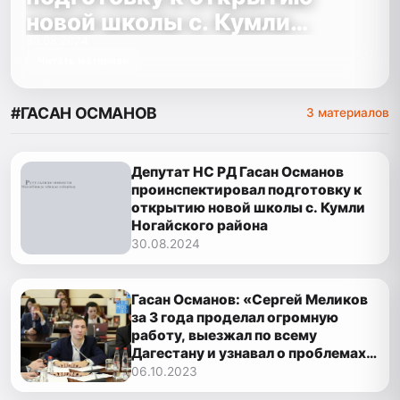
новой школы с. Кумли
Ногайского района
30.08.2024
Читать материал
#ГАСАН ОСМАНОВ
3 материалов
Депутат НС РД Гасан Османов
проинспектировал подготовку к
открытию новой школы с. Кумли
Ногайского района
30.08.2024
Гасан Османов: «Сергей Меликов
за 3 года проделал огромную
работу, выезжал по всему
Дагестану и узнавал о проблемах
напрямую»
06.10.2023