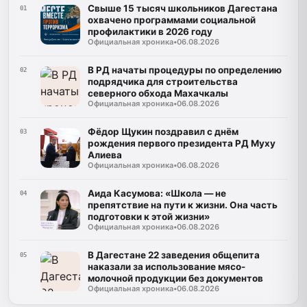
Свыше 15 тысяч школьников Дагестана
01
охвачено программами социальной
профилактики в 2026 году
Официальная хроника
•
06.08.2026
В РД начаты процедуры по определению
02
подрядчика для строительства
северного обхода Махачкалы
Официальная хроника
•
06.08.2026
Фёдор Щукин поздравил с днём
03
рождения первого президента РД Муху
Алиева
Официальная хроника
•
06.08.2026
Аида Касумова: «Школа — не
04
препятствие на пути к жизни. Она часть
подготовки к этой жизни»
Официальная хроника
•
06.08.2026
В Дагестане 22 заведения общепита
05
наказали за использование мясо-
молочной продукции без документов
Официальная хроника
•
06.08.2026