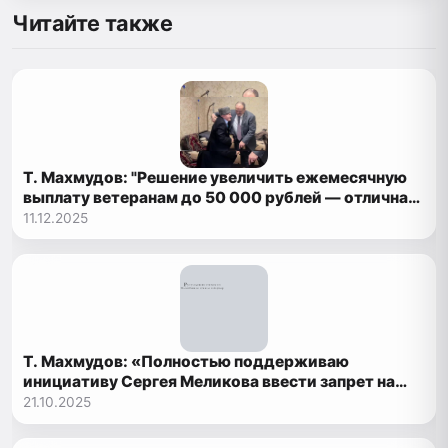
Читайте также
Т. Махмудов: "Решение увеличить ежемесячную
выплату ветеранам до 50 000 рублей — отличная
и очень важная новость, которая заслуживает
11.12.2025
самых высоких оценок"
Т. Махмудов: «Полностью поддерживаю
инициативу Сергея Меликова ввести запрет на
продажу «вейпов» в Дагестане»
21.10.2025