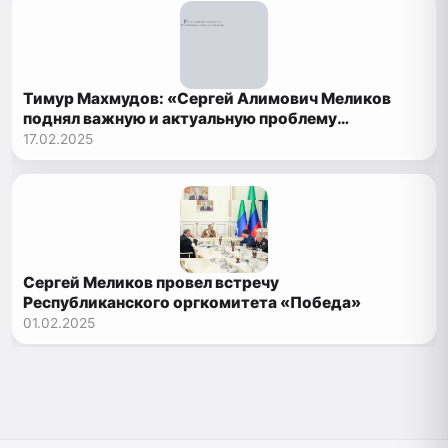
Тимур Махмудов: «Сергей Алимович Меликов
поднял важную и актуальную проблему
сохранения зелёных насаждений…»
17.02.2025
Сергей Меликов провел встречу
Республиканского оргкомитета «Победа»
01.02.2025