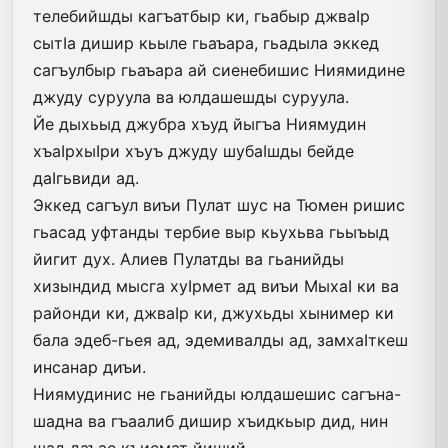
телебийшды кагъатбыр ки, гьабыр джваIр
сытIа дишир кьыле гьаъара, гьадыла эккед
сагъулбыр гьаъара ай сиенебишис Ниямидине
джуду суруула ва юлдашешды суруула.
Йе дыхьыд джубра хъуд йыгъа Ниямудин
хъаIрхыIри хъуъ джуду шубаIшды бейде
даIгьвиди ад.
Эккед сагъул виъи Пулат шус на Тюмен ришис
гьасад уфтанды тербие выр кьухьва гьыъыд
йигит дух. Алиев Пулатды ва гьанийды
хизындид мысга хуIрмет ад виъи МыхаI ки ва
районди ки, джваIр ки, джухьды хынимер ки
бала эдеб-гьея ад, эдемивалды ад, замхаIткеш
инсанар диъи.
Ниямудинис не гьанийды юлдашешис сагъна-
шадна ва гъаалиб дишир хъидкьыр дид, нин