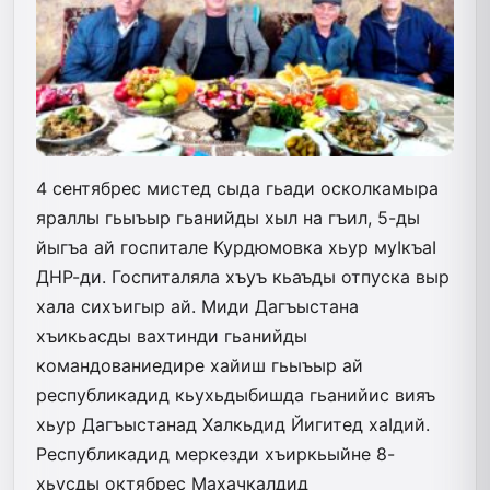
4 сентябрес мистед сыда гьади осколкамыра
яраллы гьыъыр гьанийды хыл на гъил, 5-ды
йыгъа ай госпитале Курдюмовка хьур муIкъаI
ДНР-ди. Госпиталяла хъуъ кьаъды отпуска выр
хала сихъигыр ай. Миди Дагъыстана
хъикьасды вахтинди гьанийды
командованиедире хайиш гьыъыр ай
республикадид кьухьдыбишда гьанийис вияъ
хьур Дагъыстанад Халкьдид Йигитед хаIдий.
Республикадид меркезди хъиркьыйне 8-
хьусды октябрес Махачкалдид