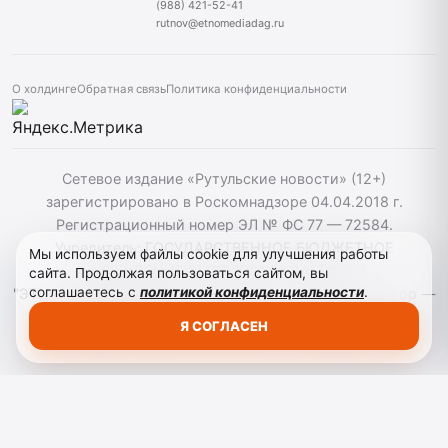
(988) 421-52-41
rutnov@etnomediadag.ru
О холдинге
Обратная связь
Политика конфиденциальности
Сетевое издание «Рутульские новости» (12+)
зарегистрировано в Роскомнадзоре 04.04.2018 г.
Регистрационный номер ЭЛ № ФС 77 — 72584.
Учредитель: ГОСУДАРСТВЕННОЕ БЮДЖЕТНОЕ
Мы используем файлы cookie для улучшения работы
УЧРЕЖДЕНИЕ РЕСПУБЛИКИ ДАГЕСТАН
сайта. Продолжая пользоваться сайтом, вы
соглашаетесь с
политикой конфиденциальности
.
"ЭТНОМЕДИАХОЛДИНГ "ДАГЕСТАН". Главный редактор —
Т.К. Махмудов. При использовании материалов сайта
Я СОГЛАСЕН
активная гиперссылка на rutnov.ru обязательна.