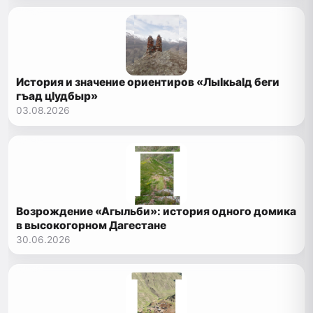
История и значение ориентиров «ЛыIкьаIд беги
гъад цIудбыр»
03.08.2026
Возрождение «Агыльби»: история одного домика
в высокогорном Дагестане
30.06.2026