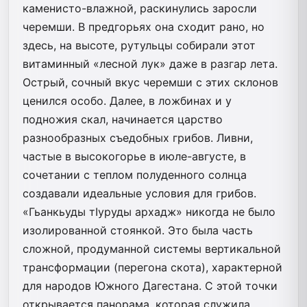
каменисто-влажной, раскинулись заросли
черемши. В предгорьях она сходит рано, но
здесь, на высоте, рутульцы собирали этот
витаминный «лесной лук» даже в разгар лета.
Острый, сочный вкус черемши с этих склонов
ценился особо. Далее, в ложбинах и у
подножия скал, начинается царство
разнообразных съедобных грибов. Ливни,
частые в высокогорье в июле-августе, в
сочетании с теплом полуденного солнца
создавали идеальные условия для грибов.
«Гьанкьуды тIуруды архадж» никогда не было
изолированной стоянкой. Это была часть
сложной, продуманной системы вертикальной
трансформации (перегона скота), характерной
для народов Южного Дагестана. С этой точки
открывается панорама, которая служила