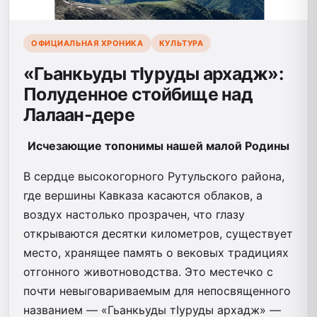
ОФИЦИАЛЬНАЯ ХРОНИКА
КУЛЬТУРА
«Гьанкьуды тIуруды архадж»:
Полуденное стойбище над
Лалаан-дере
Исчезающие топонимы нашей малой Родины
В сердце высокогорного Рутульского района,
где вершины Кавказа касаются облаков, а
воздух настолько прозрачен, что глазу
открываются десятки километров, существует
место, хранящее память о вековых традициях
отгонного животноводства. Это местечко с
почти невыговариваемым для непосвященного
названием — «Гьанкьуды тIуруды архадж» —