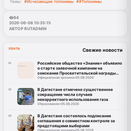
Темы:
#Исчезающие топонимы
##Топонимы
84
2026-06-08 10:35:15
АВТОР RUTADMIN
ЛЕНТА
Свежие новости
Российское общество «Знание» объявило
01
о старте заявочной кампании на
соискание Просветительской награды
Официальная хроника
•
05.08.2026
«Знание. Премия-2026»
В Дагестане отмечено существенное
02
сокращение числа случаев
некорректного использования газа
Образование
•
05.08.2026
В Дагестане состоялось подписание
03
соглашения о совместном контроле за
предстоящими выборами
Официальная хроника
•
05.08.2026