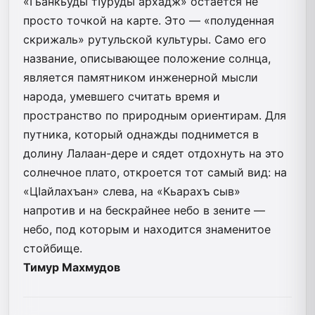
«Гьанкьуды тIуруды архадж» остается не
просто точкой на карте. Это — «полуденная
скрижаль» рутульской культуры. Само его
название, описывающее положение солнца,
является памятником инженерной мысли
народа, умевшего считать время и
пространство по природным ориентирам. Для
путника, который однажды поднимется в
долину Лалаан-дере и сядет отдохнуть на это
солнечное плато, откроется тот самый вид: на
«ЦӀайлахъан» слева, на «Кьарахъ сыв»
напротив и на бескрайнее небо в зените —
небо, под которым и находится знаменитое
стойбище.
Тимур Махмудов