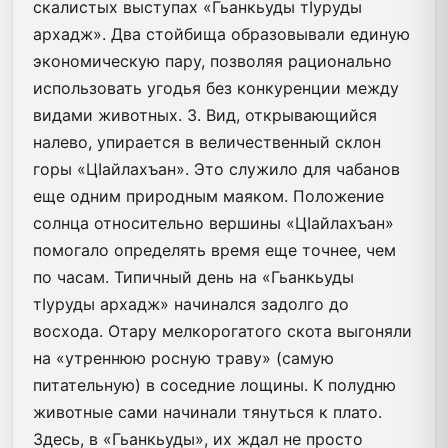
скалистых выступах «Гьанкьуды тIуруды
архадж». Два стойбища образовывали единую
экономическую пару, позволяя рационально
использовать угодья без конкуренции между
видами животных. 3. Вид, открывающийся
налево, упирается в величественный склон
горы «ЦӀайлахъан». Это служило для чабанов
еще одним природным маяком. Положение
солнца относительно вершины «ЦӀайлахъан»
помогало определять время еще точнее, чем
по часам. Типичный день на «Гьанкьуды
тIуруды архадж» начинался задолго до
восхода. Отару мелкорогатого скота выгоняли
на «утреннюю росную траву» (самую
питательную) в соседние лощины. К полудню
животные сами начинали тянуться к плато.
Здесь, в «Гьанкьуды», их ждал не просто