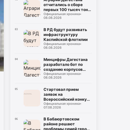
отчитались о сборе
первых 100 тысяч тонн
Официальная хроника
•
арбузов
08.08.2026
В РД будут развивать
03
инфраструктуру
Каспийской флотилии
Официальная хроника
•
08.08.2026
Минцифры Дагестана
04
разработало бот по
созданию корпусов
Официальная хроника
•
национальных языков
08.08.2026
народов республики
Стартовал прием
05
заявок на
Всероссийский конкурс
Официальная хроника
•
«Столица детского
07.08.2026
туризма – 2027»
В Бабаюртовском
06
районе решают
проблемы семей героев