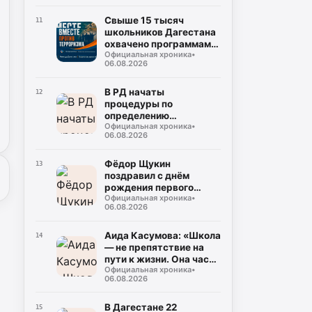
53 центра
Свыше 15 тысяч
11
школьников Дагестана
охвачено программами
Официальная хроника
•
социальной
06.08.2026
профилактики в 2026
году
В РД начаты
12
процедуры по
определению
Официальная хроника
•
подрядчика для
06.08.2026
строительства
северного обхода
Махачкалы
Фёдор Щукин
13
поздравил с днём
рождения первого
Официальная хроника
•
президента РД Муху
06.08.2026
Алиева
Аида Касумова: «Школа
14
— не препятствие на
пути к жизни. Она часть
Официальная хроника
•
подготовки к этой
06.08.2026
жизни»
В Дагестане 22
15