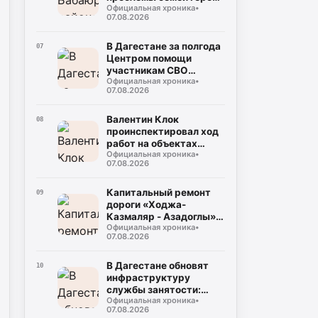
Официальная хроника
•
СВО
07.08.2026
В Дагестане за полгода
07
Центром помощи
участникам СВО
Официальная хроника
•
обработано около
07.08.2026
тысячи обращений
Валентин Клок
08
проинспектировал ход
работ на объектах
Официальная хроника
•
водоснабжения в
07.08.2026
Буйнакске и
Буйнакском районе
Капитальный ремонт
09
дороги «Ходжа-
Казмаляр - Азадоглы» в
Официальная хроника
•
Магарамкентском
07.08.2026
районе выходит на
финишную прямую
В Дагестане обновят
10
инфраструктуру
службы занятости:
Официальная хроника
•
масштабная
07.08.2026
модернизация охватит