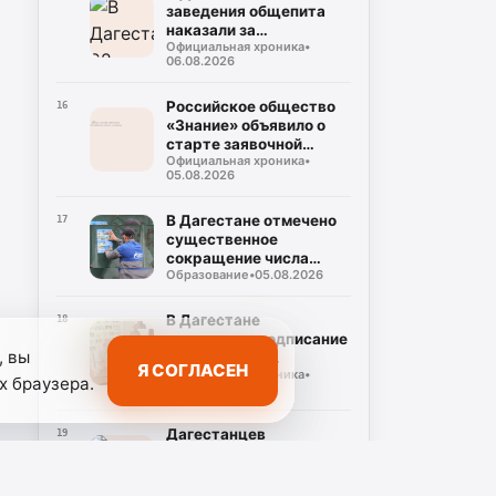
заведения общепита
наказали за
Официальная хроника
•
использование мясо-
06.08.2026
молочной продукции
без документов
Российское общество
16
«Знание» объявило о
старте заявочной
Официальная хроника
•
кампании на соискание
05.08.2026
Просветительской
награды «Знание.
Премия-2026»
В Дагестане отмечено
17
существенное
сокращение числа
Образование
•
05.08.2026
случаев некорректного
использования газа
В Дагестане
18
состоялось подписание
, вы
соглашения о
Я СОГЛАСЕН
Официальная хроника
•
совместном контроле
х браузера.
05.08.2026
за предстоящими
выборами
Дагестанцев
19
приглашают к участию
в проекте уличной
Официальная хроника
•
культуры и спорта