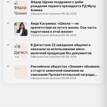
Фёдор Щукин поздравил с днём
02
рождения первого президента РД Муху
Алиева
Официальная хроника
•
06.08.2026
Аида Касумова: «Школа — не
03
препятствие на пути к жизни. Она часть
подготовки к этой жизни»
Официальная хроника
•
06.08.2026
В Дагестане 22 заведения общепита
04
наказали за использование мясо-
молочной продукции без документов
Официальная хроника
•
06.08.2026
Российское общество «Знание» объявило
05
о старте заявочной кампании на
соискание Просветительской награды
Официальная хроника
•
05.08.2026
«Знание. Премия-2026»