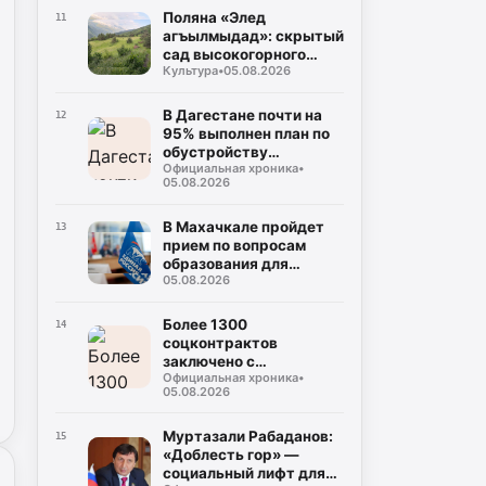
Поляна «Элед
11
агъылмыдад»: скрытый
сад высокогорного
Культура
•
05.08.2026
Дагестана
В Дагестане почти на
12
95% выполнен план по
обустройству
Официальная хроника
•
площадок для сбора
05.08.2026
ТКО
В Махачкале пройдет
13
прием по вопросам
образования для
05.08.2026
участников СВО и их
семей
Более 1300
14
соцконтрактов
заключено с
Официальная хроника
•
участниками СВО и их
05.08.2026
семьями в Дагестане
Муртазали Рабаданов:
15
«Доблесть гор» —
социальный лифт для