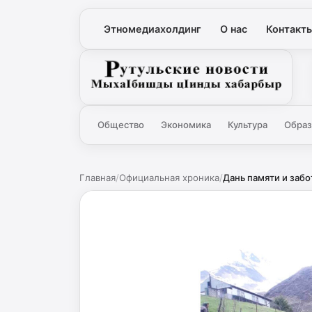
Этномедиахолдинг
О нас
Контакт
Рутульские новости
Общество
Экономика
Культура
Образ
Главная
/
Официальная хроника
/
Дань памяти и заб