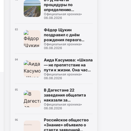
процедуры по
определению
Официальная хроника
•
подрядчика для
06.08.2026
строительства
северного обхода
Махачкалы
Фёдор Щукин
03
поздравил с днём
рождения первого
Официальная хроника
•
президента РД Муху
06.08.2026
Алиева
Аида Касумова: «Школа
04
— не препятствие на
пути к жизни. Она часть
Официальная хроника
•
подготовки к этой
06.08.2026
жизни»
В Дагестане 22
05
заведения общепита
наказали за
Официальная хроника
•
использование мясо-
06.08.2026
молочной продукции
без документов
Российское общество
06
«Знание» объявило о
старте заявочной