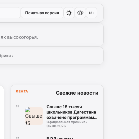
Печатная версия
12+
иях высокогорья.
брики
▾
ЛЕНТА
Свежие новости
Свыше 15 тысяч
01
школьников Дагестана
охвачено программами
Официальная хроника
•
социальной
06.08.2026
профилактики в 2026
году
В РД начаты
02