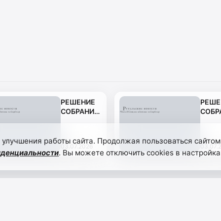
РЕШЕНИЕ
РЕШЕ
СОБРАНИЯ
СОБР
ДЕПУТАТОВ
ДЕПУ
МУНИЦИПАЛЬНОГО
СП «
ОБРАЗОВАНИЯ
МУСЛ
 улучшения работы сайта. Продолжая пользоваться сайтом
03.07.2026
03.07.
-
иденциальности
. Вы можете отключить cookies в настройка
СЕЛЬСКОЕ
ПОСЕЛЕНИЕ
«СЕЛЬСОВЕТ
БОРЧСКИЙ»