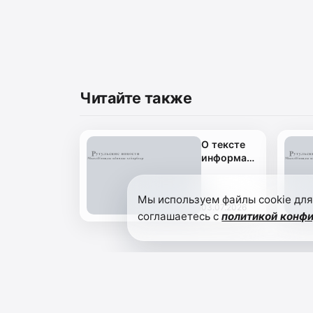
Читайте также
О тексте
информационного
сообщения
территориальной
избирательной
Мы используем файлы cookie для
03.07.2026
комиссии
соглашаетесь с
политикой конф
Рутульского
района о
приеме
документов