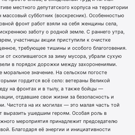
ативе местного депутатского корпуса на территории
н массовый субботник (воскресник). Особенностью
новной фронт работ взяли на себя женщины села,
скреннюю заботу о родной земле. С раннего утра,
рем, участницы акции приступили к очистке
енное, требующее тишины и особого благоговения.
и от скопившегося за зиму мусора, убрали сухую
вели в порядок дорожки между захоронениями.
е моральное значение. На сельском погосте
торыми гордится всё село: ветераны Великой
ду на фронтах и в тылу, а также бойцы —
ации, отдавшие свои жизни за безопасность и
и. Чистота на их могилах — это малая часть той
т выразить ушедшим героям. Особая роль в
ажного мероприятия принадлежит председателю
вой. Благодаря её энергии и инициативности