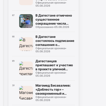
Официальная хроника
•
кампании на соискание
05.08.2026
Просветительской
награды «Знание.
Премия-2026»
В Дагестане отмечено
07
существенное
сокращение числа
Образование
•
05.08.2026
случаев некорректного
использования газа
В Дагестане
08
состоялось подписание
соглашения о
Официальная хроника
•
совместном контроле
05.08.2026
за предстоящими
выборами
Дагестанцев
09
приглашают к участию
в проекте уличной
Официальная хроника
•
культуры и спорта
05.08.2026
«КАРДО»
Магомед Бисавалиев:
10
«Доблесть гор» –
своевременный и
Официальная хроника
•
долгожданный ответ на
05.08.2026
злободневные вопросы