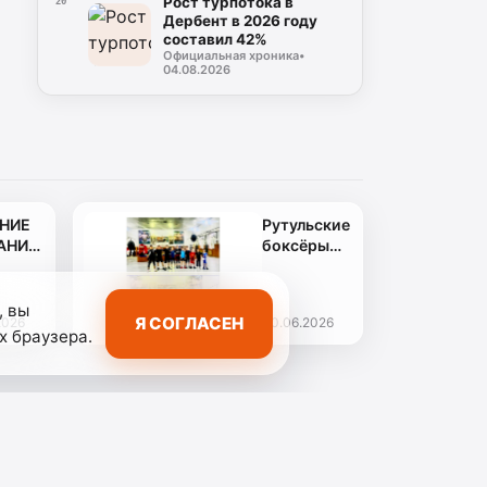
Рост турпотока в
20
Дербент в 2026 году
составил 42%
Официальная хроника
•
04.08.2026
НИЕ
Рутульские
АНИЯ
боксёры
ТАТОВ
провели
СЕЛО
спарринги
АХ»
в
, вы
Я СОГЛАСЕН
2026
30.06.2026
каспийской
х браузера.
«Стекляшке»