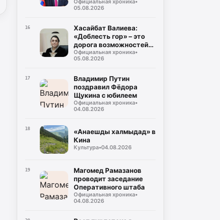
Официальная хроника
•
героев СВО
05.08.2026
Хасайбат Валиева:
16
«Доблесть гор» – это
дорога возможностей
Официальная хроника
•
для героев,
05.08.2026
возвращающихся к
мирной жизни
Владимир Путин
17
поздравил Фёдора
Щукина с юбилеем
Официальная хроника
•
04.08.2026
18
«Анаешды халмыдад» в
Кина
Культура
•
04.08.2026
Магомед Рамазанов
19
проводит заседание
Оперативного штаба
Официальная хроника
•
04.08.2026