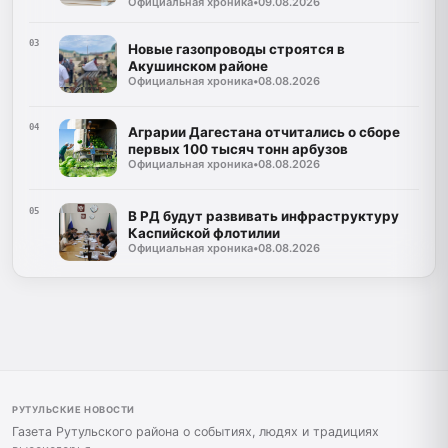
Официальная хроника
•
09.08.2026
финансовую поддержку
03
Новые газопроводы строятся в
Акушинском районе
Официальная хроника
•
08.08.2026
04
Аграрии Дагестана отчитались о сборе
первых 100 тысяч тонн арбузов
Официальная хроника
•
08.08.2026
05
В РД будут развивать инфраструктуру
Каспийской флотилии
Официальная хроника
•
08.08.2026
РУТУЛЬСКИЕ НОВОСТИ
Газета Рутульского района о событиях, людях и традициях