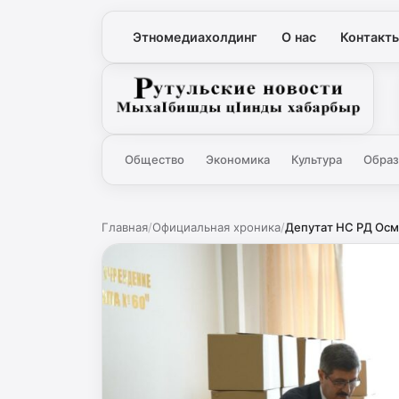
Этномедиахолдинг
О нас
Контакт
Рутульские новости
Общество
Экономика
Культура
Образ
Главная
/
Официальная хроника
/
Депутат НС РД Осм