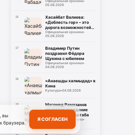
Официальная хроника
•
героев СВО
05.08.2026
Хасайбат Валиева:
16
«Доблесть гор» – это
дорога возможностей
Официальная хроника
•
для героев,
05.08.2026
возвращающихся к
мирной жизни
Владимир Путин
17
поздравил Фёдора
Щукина с юбилеем
Официальная хроника
•
04.08.2026
18
«Анаешды халмыдад» в
Кина
Культура
•
04.08.2026
Магомед Рамазанов
19
проводит заседание
Оперативного штаба
, вы
Я СОГЛАСЕН
Официальная хроника
•
х браузера.
04.08.2026