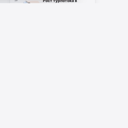
Рост турпотока в
20
Дербент в 2026 году
составил 42%
Официальная хроника
•
04.08.2026
КОНТАКТЫ
Республика Дагестан, г. Махачкала, пр.
Насрутдинова, 1А
+7 (988) 268-00-31, +7 (988) 421-52-41
rutnov@etnomediadag.ru