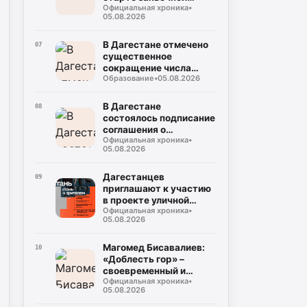
Официальная хроника
•
кампании на соискание
05.08.2026
Просветительской
награды «Знание.
Премия-2026»
В Дагестане отмечено
07
существенное
сокращение числа
Образование
•
05.08.2026
случаев некорректного
использования газа
В Дагестане
08
состоялось подписание
соглашения о
Официальная хроника
•
совместном контроле
05.08.2026
за предстоящими
выборами
Дагестанцев
09
приглашают к участию
в проекте уличной
Официальная хроника
•
культуры и спорта
05.08.2026
«КАРДО»
Магомед Бисавалиев:
10
«Доблесть гор» –
своевременный и
Официальная хроника
•
долгожданный ответ на
05.08.2026
злободневные вопросы