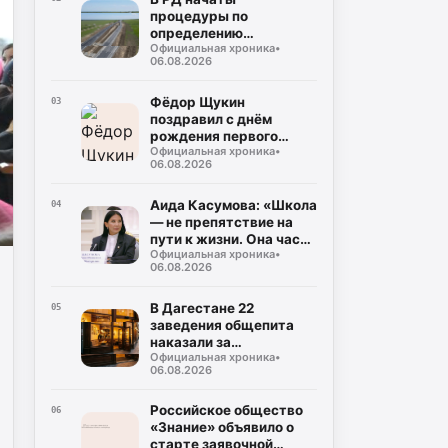
процедуры по
определению
Официальная хроника
•
подрядчика для
06.08.2026
строительства
северного обхода
Махачкалы
Фёдор Щукин
03
поздравил с днём
рождения первого
Официальная хроника
•
президента РД Муху
06.08.2026
Алиева
Аида Касумова: «Школа
04
— не препятствие на
пути к жизни. Она часть
Официальная хроника
•
подготовки к этой
06.08.2026
жизни»
В Дагестане 22
05
заведения общепита
наказали за
Официальная хроника
•
использование мясо-
06.08.2026
молочной продукции
без документов
Российское общество
06
«Знание» объявило о
старте заявочной