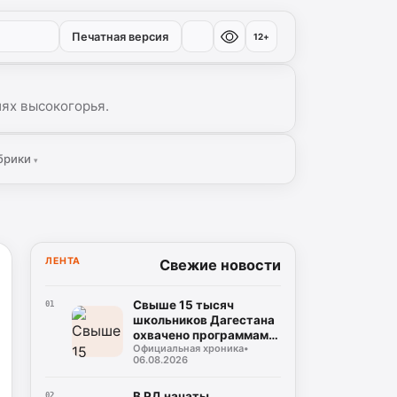
Печатная версия
12+
иях высокогорья.
брики
▾
ЛЕНТА
Свежие новости
Свыше 15 тысяч
01
школьников Дагестана
охвачено программами
Официальная хроника
•
социальной
06.08.2026
профилактики в 2026
году
В РД начаты
02