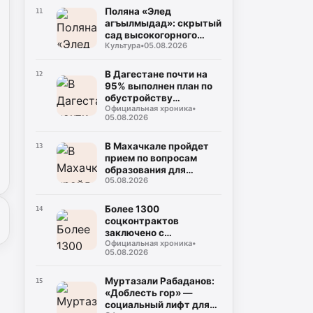
Поляна «Элед
11
агъылмыдад»: скрытый
сад высокогорного
Культура
•
05.08.2026
Дагестана
В Дагестане почти на
12
95% выполнен план по
обустройству
Официальная хроника
•
площадок для сбора
05.08.2026
ТКО
В Махачкале пройдет
13
прием по вопросам
образования для
05.08.2026
участников СВО и их
семей
Более 1300
14
соцконтрактов
заключено с
Официальная хроника
•
участниками СВО и их
05.08.2026
семьями в Дагестане
Муртазали Рабаданов:
15
«Доблесть гор» —
социальный лифт для