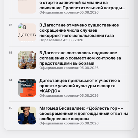
о старте заявочной кампании на
соискание Просветительской награды
Официальная хроника
•
05.08.2026
«Знание. Премия-2026»
В Дагестане отмечено существенное
02
сокращение числа случаев
некорректного использования газа
Образование
•
05.08.2026
В Дагестане состоялось подписание
03
соглашения о совместном контроле за
предстоящими выборами
Официальная хроника
•
05.08.2026
Дагестанцев приглашают к участию в
04
проекте уличной культуры и спорта
«КАРДО»
Официальная хроника
•
05.08.2026
Магомед Бисавалиев: «Доблесть гор» –
05
своевременный и долгожданный ответ на
злободневные вопросы
Официальная хроника
•
05.08.2026