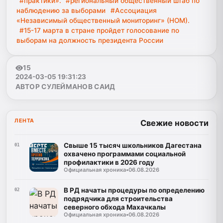
#практики».
#региональный общественный штаб по
наблюдению за выборами
#Ассоциация
«Независимый общественный мониторинг» (НОМ).
#15-17 марта в стране пройдет голосование по
выборам на должность президента России
15
2024-03-05 19:31:23
АВТОР СУЛЕЙМАНОВ САИД
ЛЕНТА
Свежие новости
Свыше 15 тысяч школьников Дагестана
01
охвачено программами социальной
профилактики в 2026 году
Официальная хроника
•
06.08.2026
В РД начаты процедуры по определению
02
подрядчика для строительства
северного обхода Махачкалы
Официальная хроника
•
06.08.2026