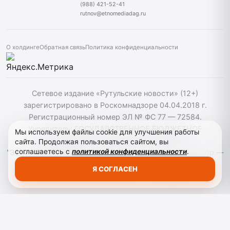
(988) 421-52-41
rutnov@etnomediadag.ru
О холдинге
Обратная связь
Политика конфиденциальности
Сетевое издание «Рутульские новости» (12+)
зарегистрировано в Роскомнадзоре 04.04.2018 г.
Регистрационный номер ЭЛ № ФС 77 — 72584.
Учредитель: ГОСУДАРСТВЕННОЕ БЮДЖЕТНОЕ
Мы используем файлы cookie для улучшения работы
УЧРЕЖДЕНИЕ РЕСПУБЛИКИ ДАГЕСТАН
сайта. Продолжая пользоваться сайтом, вы
соглашаетесь с
политикой конфиденциальности
.
"ЭТНОМЕДИАХОЛДИНГ "ДАГЕСТАН". Главный редактор —
Т.К. Махмудов. При использовании материалов сайта
Я СОГЛАСЕН
активная гиперссылка на rutnov.ru обязательна.