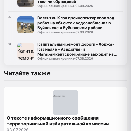
тысячи обращений
Официальная хроника
•
07.08.2026
Валентин Клок проинспектировал ход
04
работ на объектах водоснабжения в
Буйнакске и Буйнакском районе
Официальная хроника
•
07.08.2026
Капитальный ремонт дороги «Ходжа-
05
Казмаляр - Азадоглы» в
Магарамкентском районе выходит на
Официальная хроника
•
07.08.2026
финишную прямую
Читайте также
О тексте информационного сообщения
территориальной избирательной комиссии
Рутульского района о приеме документов
03.07.2026