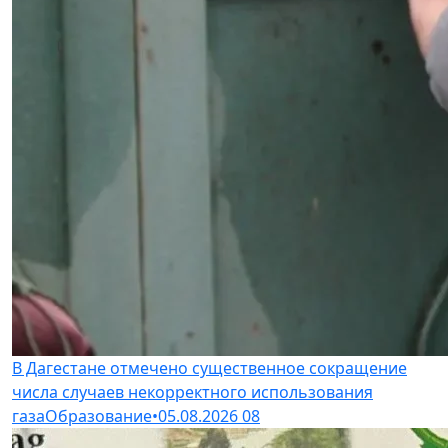
В Дагестане отмечено существенное сокращение
числа случаев некорректного использования
газа
Образование
•
05.08.2026
08