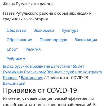
Рутульские новости
Жизнь Рутульского района
Газета Рутульского района о событиях, людях и
традициях высокогорья.
Общество
Экономика
Культура
Образование
Правопорядок
Вакцинация
Спорт
Религия
Рубрики
▾
Вклад русских в развитие Дагестана
155 лет
Сулейману Стальскому
Военная служба по контракту
Главная
/
Вакцинация
/
Прививка от COVID-19
Вакцинация
Прививка от COVID-19
Известно, что вакцинация - самый эффективный
способ защиты от инфекционных заболеваний. В