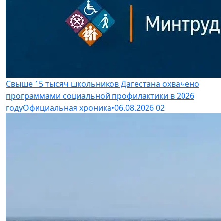
Свыше 15 тысяч школьников Дагестана охвачено
программами социальной профилактики в 2026
году
Официальная хроника
•
06.08.2026
02