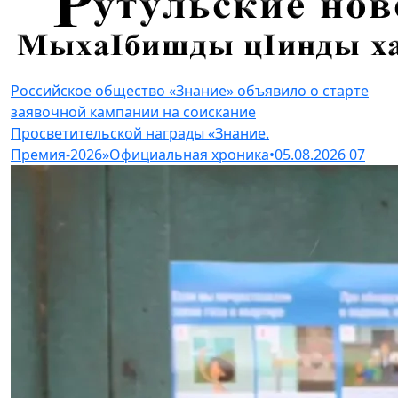
Российское общество «Знание» объявило о старте
заявочной кампании на соискание
Просветительской награды «Знание.
Премия-2026»
Официальная хроника
•
05.08.2026
07