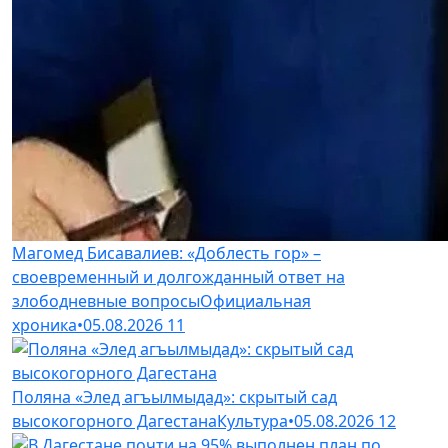
Магомед Бисавалиев: «Доблесть гор» –
своевременный и долгожданный ответ на
злободневные вопросы
Официальная
хроника
•
05.08.2026
11
Поляна «Элед агъылмыдад»: скрытый сад
высокогорного Дагестана
Культура
•
05.08.2026
12