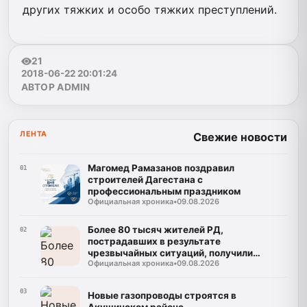
других тяжких и особо тяжких преступлений.
21
2018-06-22 20:01:24
АВТОР ADMIN
ЛЕНТА
Свежие новости
Магомед Рамазанов поздравил
01
строителей Дагестана с
профессиональным праздником
Официальная хроника
•
09.08.2026
Более 80 тысяч жителей РД,
02
пострадавших в результате
чрезвычайных ситуаций, получили
Официальная хроника
•
09.08.2026
финансовую поддержку
03
Новые газопроводы строятся в
Акушинском районе