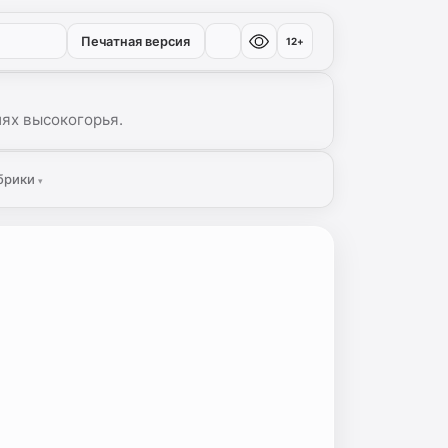
Печатная версия
12+
иях высокогорья.
брики
▾