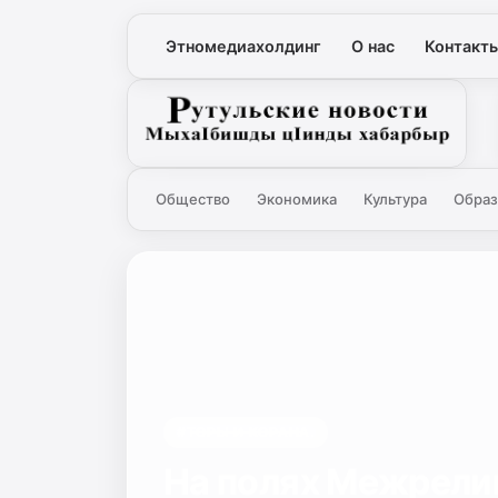
Этномедиахолдинг
О нас
Контакт
Рутульские новости
Общество
Экономика
Культура
Образ
#ТОРЫ И КОРАНА.
На полях Межрели