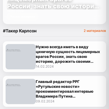
России, знать свою историю,
дорожить своими
14.02.2024
Читать материал
традиционными вековыми
ценностями
#Такер Карлсон
2 материалов
Нужно всегда иметь в виду
циничную сущность лицемерных
врагов России, знать свою
историю, дорожить своими
традиционными вековыми
14.02.2024
ценностями
Главный редактор РРГ
«Рутульские новости»
прокомментировал интервью
Владимира Путина
американскому журналисту
09.02.2024