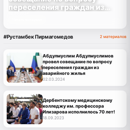
переселения граждан из
аварийного жилья
02.03.2024
Читать материал
#Рустамбек Пирмагомедов
2 материалов
Абдулмуслим Абдулмуслимов
провел совещание по вопросу
переселения граждан из
аварийного жилья
02.03.2024
Дербентскому медицинскому
колледжу им. профессора
Илизарова исполнилось 70 лет!
18.09.2023