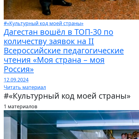
#«Культурный код моей страны»
Дагестан вошёл в ТОП-30 по
количеству заявок на II
Всероссийские педагогические
чтения «Моя страна – моя
Россия»
12.09.2024
Читать материал
#«Культурный код моей страны»
1 материалов