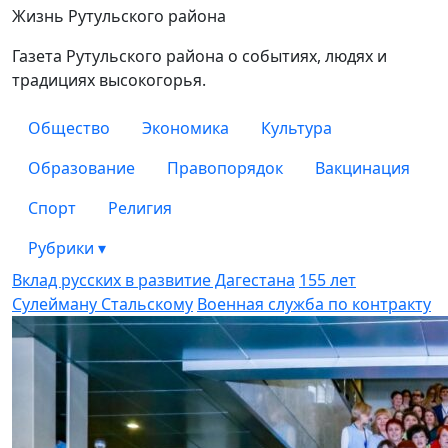
Рутульские новости
Жизнь Рутульского района
Газета Рутульского района о событиях, людях и
традициях высокогорья.
Общество
Экономика
Культура
Образование
Правопорядок
Вакцинация
Спорт
Религия
Рубрики
▾
Вклад русских в развитие Дагестана
155 лет
Сулейману Стальскому
Военная служба по контракту