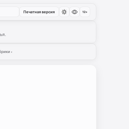
Печатная версия
12+
ья.
брики
▾