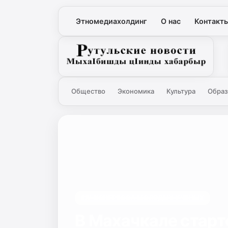
Этномедиахолдинг
О нас
Контакт
Рутульские новости
Общество
Экономика
Культура
Образ
#IV КОНГРЕССА МОЛОДЫХ УЧЕНЫХ
В Махачкале старт