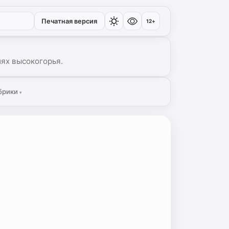
Печатная версия
12+
иях высокогорья.
брики
▾