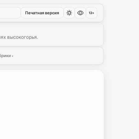
Печатная версия
12+
иях высокогорья.
брики
▾