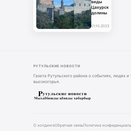
виды
выборов
Цахурской
Президента
долины
РФ
01.10.2023
РУТУЛЬСКИЕ НОВОСТИ
Газета Рутульского района о событиях, людях и
высокогорья.
О холдинге
Обратная связь
Политика конфиденциал