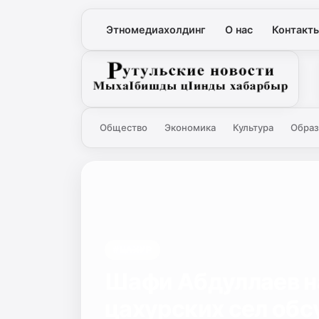
Этномедиахолдинг
О нас
Контакт
Рутульские новости
Общество
Экономика
Культура
Образ
#ЦАХУР
Шафи Абдуллаев н
цахурских сел обс