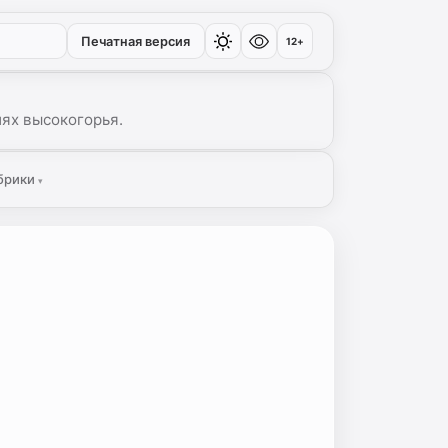
Печатная версия
12+
иях высокогорья.
брики
▾