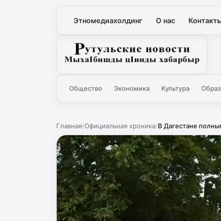
Этномедиахолдинг
О нас
Контакт
Рутульские новости
Общество
Экономика
Культура
Образ
Главная
/
Официальная хроника
/
В Дагестане полным