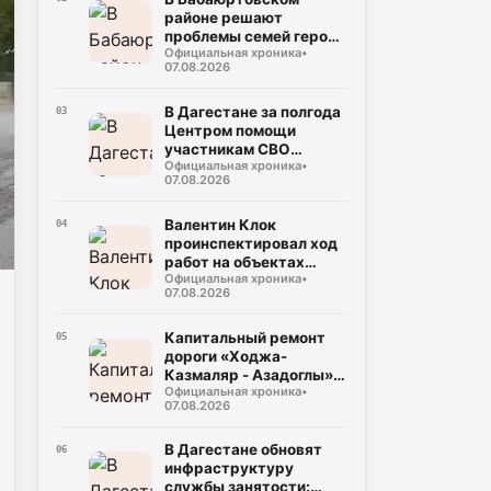
районе решают
проблемы семей героев
Официальная хроника
•
СВО
07.08.2026
В Дагестане за полгода
03
Центром помощи
участникам СВО
Официальная хроника
•
обработано около
07.08.2026
тысячи обращений
Валентин Клок
04
проинспектировал ход
работ на объектах
Официальная хроника
•
водоснабжения в
07.08.2026
Буйнакске и
Буйнакском районе
Капитальный ремонт
05
дороги «Ходжа-
Казмаляр - Азадоглы» в
Официальная хроника
•
Магарамкентском
07.08.2026
районе выходит на
финишную прямую
В Дагестане обновят
06
инфраструктуру
службы занятости: