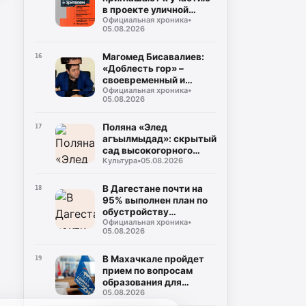
в проекте уличной
Официальная хроника
•
культуры и спорта
05.08.2026
«КАРДО»
Магомед Бисавалиев:
16
«Доблесть гор» –
своевременный и
Официальная хроника
•
долгожданный ответ на
05.08.2026
злободневные вопросы
Поляна «Элед
17
агъылмыдад»: скрытый
сад высокогорного
Культура
•
05.08.2026
Дагестана
В Дагестане почти на
18
95% выполнен план по
обустройству
Официальная хроника
•
площадок для сбора
05.08.2026
ТКО
В Махачкале пройдет
19
прием по вопросам
образования для
05.08.2026
участников СВО и их
семей