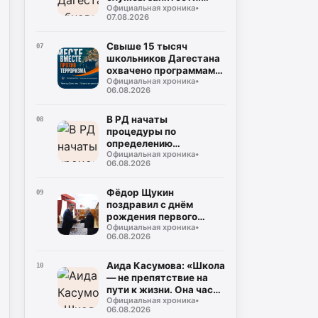
Официальная хроника
•
масштабная
07.08.2026
модернизация охватит
53 центра
Свыше 15 тысяч
07
школьников Дагестана
охвачено программами
Официальная хроника
•
социальной
06.08.2026
профилактики в 2026
году
В РД начаты
08
процедуры по
определению
Официальная хроника
•
подрядчика для
06.08.2026
строительства
северного обхода
Махачкалы
Фёдор Щукин
09
поздравил с днём
рождения первого
Официальная хроника
•
президента РД Муху
06.08.2026
Алиева
Аида Касумова: «Школа
10
— не препятствие на
пути к жизни. Она часть
Официальная хроника
•
подготовки к этой
06.08.2026
жизни»