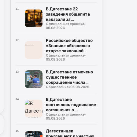
В Дагестане 22
11
заведения общепита
наказали за
Официальная хроника
•
использование мясо-
06.08.2026
молочной продукции
без документов
Российское общество
12
«Знание» объявило о
старте заявочной
Официальная хроника
•
кампании на соискание
05.08.2026
Просветительской
награды «Знание.
Премия-2026»
В Дагестане отмечено
13
существенное
сокращение числа
Образование
•
05.08.2026
случаев некорректного
использования газа
В Дагестане
14
состоялось подписание
соглашения о
Официальная хроника
•
совместном контроле
05.08.2026
за предстоящими
выборами
Дагестанцев
15
приглашают к участию