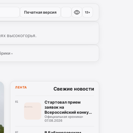
Печатная версия
12+
иях высокогорья.
брики
▾
ЛЕНТА
Свежие новости
Стартовал прием
01
заявок на
Всероссийский конкурс
Официальная хроника
•
«Столица детского
07.08.2026
туризма – 2027»
В Бабаюртовском
02