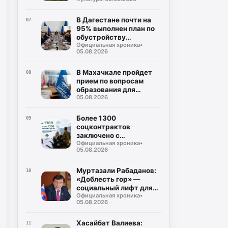
Дагестана
В Дагестане почти на
07
95% выполнен план по
обустройству
Официальная хроника
•
площадок для сбора
05.08.2026
ТКО
В Махачкале пройдет
08
прием по вопросам
образования для
05.08.2026
участников СВО и их
семей
Более 1300
09
соцконтрактов
заключено с
Официальная хроника
•
участниками СВО и их
05.08.2026
семьями в Дагестане
Муртазали Рабаданов:
10
«Доблесть гор» —
социальный лифт для
Официальная хроника
•
героев СВО
05.08.2026
Хасайбат Валиева:
11