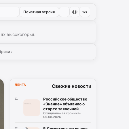
Печатная версия
12+
иях высокогорья.
брики
▾
ЛЕНТА
Свежие новости
Российское общество
01
«Знание» объявило о
старте заявочной
Официальная хроника
•
кампании на соискание
05.08.2026
Просветительской
награды «Знание.
Премия-2026»
В Дагестане отмечено
02