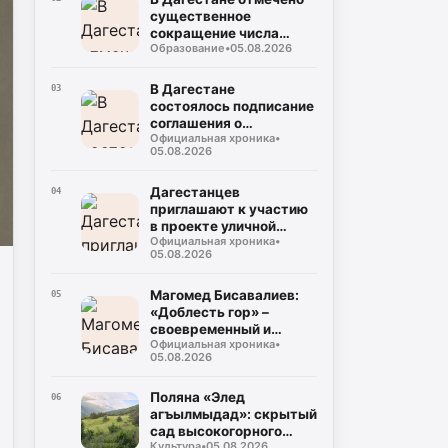
существенное
сокращение числа
Образование
•
05.08.2026
случаев некорректного
использования газа
В Дагестане
03
состоялось подписание
соглашения о
Официальная хроника
•
совместном контроле
05.08.2026
за предстоящими
выборами
Дагестанцев
04
приглашают к участию
в проекте уличной
Официальная хроника
•
культуры и спорта
05.08.2026
«КАРДО»
Магомед Бисавалиев:
05
«Доблесть гор» –
своевременный и
Официальная хроника
•
долгожданный ответ на
05.08.2026
злободневные вопросы
Поляна «Элед
06
агъылмыдад»: скрытый
сад высокогорного
Культура
•
05.08.2026