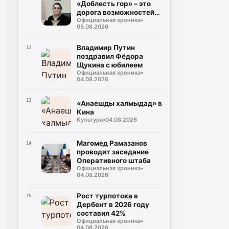
«Доблесть гор» – это
дорога возможностей
Официальная хроника
•
для героев,
05.08.2026
возвращающихся к
мирной жизни
Владимир Путин
12
поздравил Фёдора
Щукина с юбилеем
Официальная хроника
•
04.08.2026
13
«Анаешды халмыдад» в
Кина
Культура
•
04.08.2026
Магомед Рамазанов
14
проводит заседание
Оперативного штаба
Официальная хроника
•
04.08.2026
Рост турпотока в
15
Дербент в 2026 году
составил 42%
Официальная хроника
•
04.08.2026