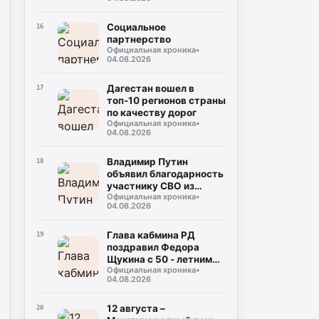
Социальное
16
партнерство
Официальная хроника
•
04.08.2026
Дагестан вошел в
17
топ-10 регионов страны
по качеству дорог
Официальная хроника
•
04.08.2026
Владимир Путин
18
объявил благодарность
участнику СВО из
Официальная хроника
•
Табасаранского района
04.08.2026
Глава кабмина РД
19
поздравил Федора
Щукина с 50 - летним
Официальная хроника
•
юбилеем!
04.08.2026
12 августа –
20