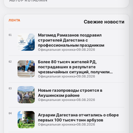
АВТОР RUTADMIN
ЛЕНТА
Свежие новости
Магомед Рамазанов поздравил
01
строителей Дагестана с
профессиональным праздником
Официальная хроника
•
09.08.2026
Более 80 тысяч жителей РД,
02
пострадавших в результате
чрезвычайных ситуаций, получили
Официальная хроника
•
09.08.2026
финансовую поддержку
03
Новые газопроводы строятся в
Акушинском районе
Официальная хроника
•
08.08.2026
04
Аграрии Дагестана отчитались о сборе
первых 100 тысяч тонн арбузов
Официальная хроника
•
08.08.2026