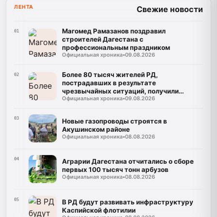
ЛЕНТА
Свежие новости
Магомед Рамазанов поздравил
01
строителей Дагестана с
профессиональным праздником
Официальная хроника
•
09.08.2026
Более 80 тысяч жителей РД,
02
пострадавших в результате
чрезвычайных ситуаций, получили
Официальная хроника
•
09.08.2026
финансовую поддержку
03
Новые газопроводы строятся в
Акушинском районе
Официальная хроника
•
08.08.2026
04
Аграрии Дагестана отчитались о сборе
первых 100 тысяч тонн арбузов
Официальная хроника
•
08.08.2026
05
В РД будут развивать инфраструктуру
Каспийской флотилии