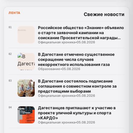
ЛЕНТА
Свежие новости
Российское общество «Знание» объявило
01
о старте заявочной кампании на
соискание Просветительской награды
Официальная хроника
•
05.08.2026
«Знание. Премия-2026»
В Дагестане отмечено существенное
02
сокращение числа случаев
некорректного использования газа
Образование
•
05.08.2026
В Дагестане состоялось подписание
03
соглашения о совместном контроле за
предстоящими выборами
Официальная хроника
•
05.08.2026
Дагестанцев приглашают к участию в
04
проекте уличной культуры и спорта
«КАРДО»
Официальная хроника
•
05.08.2026