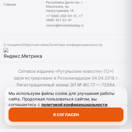
Республика Дагестан, г.
Главная
Махачкала, пр.
Насрутдинова, 1А
+7 (988) 268-00-31, +7
(988) 421-52-41
rutnov@etnomediadag.ru
О холдинге
Обратная связь
Политика конфиденциальности
Сетевое издание «Рутульские новости» (12+)
зарегистрировано в Роскомнадзоре 04.04.2018 г.
Регистрационный номер ЭЛ № ФС 77 — 72584.
Учредитель: ГОСУДАРСТВЕННОЕ БЮДЖЕТНОЕ
Мы используем файлы cookie для улучшения работы
УЧРЕЖДЕНИЕ РЕСПУБЛИКИ ДАГЕСТАН
сайта. Продолжая пользоваться сайтом, вы
соглашаетесь с
политикой конфиденциальности
.
"ЭТНОМЕДИАХОЛДИНГ "ДАГЕСТАН". Главный редактор —
Т.К. Махмудов. При использовании материалов сайта
Я СОГЛАСЕН
активная гиперссылка на rutnov.ru обязательна.