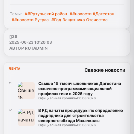
Темы:
##Рутульский район
##новости #Дагестан
##новости Рутула
#Год Защитника Отечества
36
2025-06-23 10:20:03
АВТОР RUTADMIN
ЛЕНТА
Свежие новости
Свыше 15 тысяч школьников Дагестана
01
охвачено программами социальной
профилактики в 2026 году
Официальная хроника
•
06.08.2026
В РД начаты процедуры по определению
02
подрядчика для строительства
северного обхода Махачкалы
Официальная хроника
•
06.08.2026