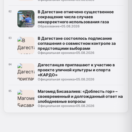
«Знание. Премия-2026»
В Дагестане отмечено существенное
02
сокращение числа случаев
некорректного использования газа
Образование
•
05.08.2026
В Дагестане состоялось подписание
03
соглашения о совместном контроле за
предстоящими выборами
Официальная хроника
•
05.08.2026
Дагестанцев приглашают к участию в
04
проекте уличной культуры и спорта
«КАРДО»
Официальная хроника
•
05.08.2026
Магомед Бисавалиев: «Доблесть гор» –
05
своевременный и долгожданный ответ на
злободневные вопросы
Официальная хроника
•
05.08.2026