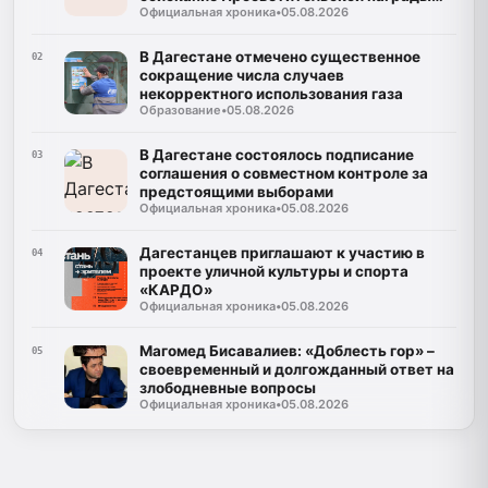
Официальная хроника
•
05.08.2026
«Знание. Премия-2026»
В Дагестане отмечено существенное
02
сокращение числа случаев
некорректного использования газа
Образование
•
05.08.2026
В Дагестане состоялось подписание
03
соглашения о совместном контроле за
предстоящими выборами
Официальная хроника
•
05.08.2026
Дагестанцев приглашают к участию в
04
проекте уличной культуры и спорта
«КАРДО»
Официальная хроника
•
05.08.2026
Магомед Бисавалиев: «Доблесть гор» –
05
своевременный и долгожданный ответ на
злободневные вопросы
Официальная хроника
•
05.08.2026