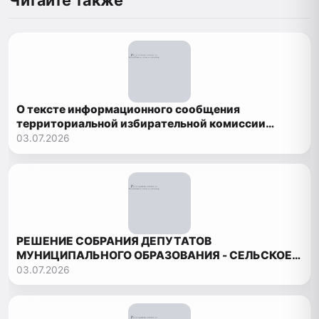
О тексте информационного сообщения
территориальной избирательной комиссии
Рутульского района о приеме документов
03.07.2026
РЕШЕНИЕ СОБРАНИЯ ДЕПУТАТОВ
МУНИЦИПАЛЬНОГО ОБРАЗОВАНИЯ - СЕЛЬСКОЕ
ПОСЕЛЕНИЕ «СЕЛЬСОВЕТ БОРЧСКИЙ»
03.07.2026