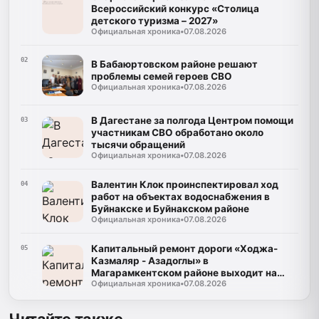
Всероссийский конкурс «Столица
детского туризма – 2027»
Официальная хроника
•
07.08.2026
02
В Бабаюртовском районе решают
проблемы семей героев СВО
Официальная хроника
•
07.08.2026
В Дагестане за полгода Центром помощи
03
участникам СВО обработано около
тысячи обращений
Официальная хроника
•
07.08.2026
Валентин Клок проинспектировал ход
04
работ на объектах водоснабжения в
Буйнакске и Буйнакском районе
Официальная хроника
•
07.08.2026
Капитальный ремонт дороги «Ходжа-
05
Казмаляр - Азадоглы» в
Магарамкентском районе выходит на
Официальная хроника
•
07.08.2026
финишную прямую
Читайте также