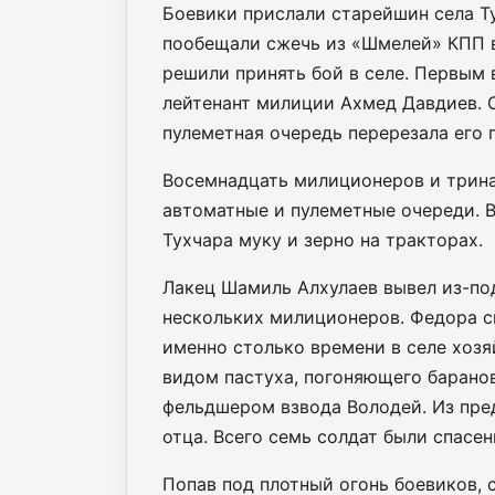
Боевики прислали старейшин села Ту
пообещали сжечь из «Шмелей» КПП 
решили принять бой в селе. Первым 
лейтенант милиции Ахмед Давдиев. О
пулеметная очередь перерезала его 
Восемнадцать милиционеров и тринад
автоматные и пулеметные очереди. В
Тухчара муку и зерно на тракторах.
Лакец Шамиль Алхулаев вывел из-под
нескольких милиционеров. Федора сп
именно столько времени в селе хоз
видом пастуха, погоняющего баранов
фельдшером взвода Володей. Из пре
отца. Всего семь солдат были спасе
Попав под плотный огонь боевиков, 