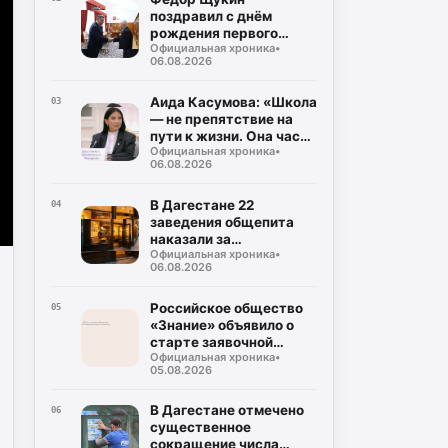
поздравил с днём
рождения первого
Официальная хроника
•
президента РД Муху
06.08.2026
Алиева
Аида Касумова: «Школа
03
— не препятствие на
пути к жизни. Она часть
Официальная хроника
•
подготовки к этой
06.08.2026
жизни»
В Дагестане 22
04
заведения общепита
наказали за
Официальная хроника
•
использование мясо-
06.08.2026
молочной продукции
без документов
Российское общество
05
«Знание» объявило о
старте заявочной
Официальная хроника
•
кампании на соискание
05.08.2026
Просветительской
награды «Знание.
Премия-2026»
В Дагестане отмечено
06
существенное
сокращение числа