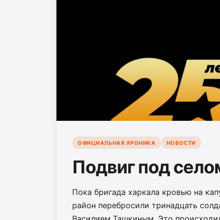
ОФИЦИАЛЬНАЯ ХРОНИКА
НОВОСТИ
Подвиг под село
Пока бригада харкала кровью на кап
район перебросили тринадцать солд
Василием Ташкиным. Это происходило