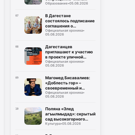
Образование
•
05.08.2026
случаев некорректного
использования газа
В Дагестане
07
состоялось подписание
соглашения о
Официальная хроника
•
совместном контроле
05.08.2026
за предстоящими
выборами
Дагестанцев
08
приглашают к участию
в проекте уличной
Официальная хроника
•
культуры и спорта
05.08.2026
«КАРДО»
Магомед Бисавалиев:
09
«Доблесть гор» –
своевременный и
Официальная хроника
•
долгожданный ответ на
05.08.2026
злободневные вопросы
Поляна «Элед
10
агъылмыдад»: скрытый
сад высокогорного
Культура
•
05.08.2026
Дагестана