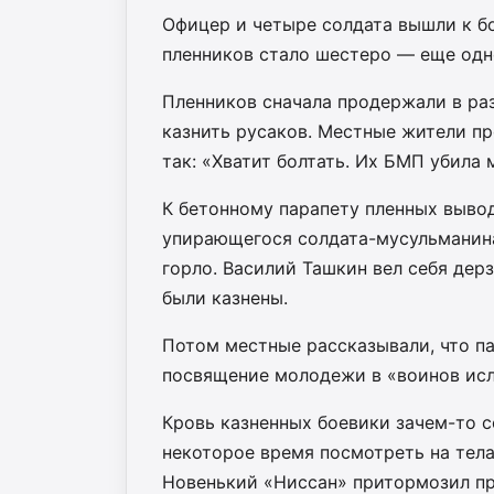
Офицер и четыре солдата вышли к бо
пленников стало шестеро — еще одн
Пленников сначала продержали в ра
казнить русаков. Местные жители пр
так: «Хватит болтать. Их БМП убила
К бетонному парапету пленных выво
упирающегося солдата-мусульманина
горло. Василий Ташкин вел себя дер
были казнены.
Потом местные рассказывали, что п
посвящение молодежи в «воинов исл
Кровь казненных боевики зачем-то с
некоторое время посмотреть на тела
Новенький «Ниссан» притормозил пр