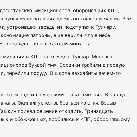
 дагестанских милиционеров, оборонявших КПП,
группа из нескольких десятков танков и машин. Все
в, устроивших засады на подступах к Тухчару.
экономящие патроны, еще верили, что в небе
Но надежда таяла с каждой минутой.
 милиции и КПП на въезде в Тухчар. Местные
иционеров буквой «м». Боевики грабили в первую
и, перебили посуду. В школе ваххабиты зачем-то
пехоты подбил чеченский гранатометчик. В корпус
наты. Экипаж успел выбраться из огня. Взрыв
Ташкин принял решение отходить. Тринадцать
неных и обожженных, пробились к КПП, оборонявшему