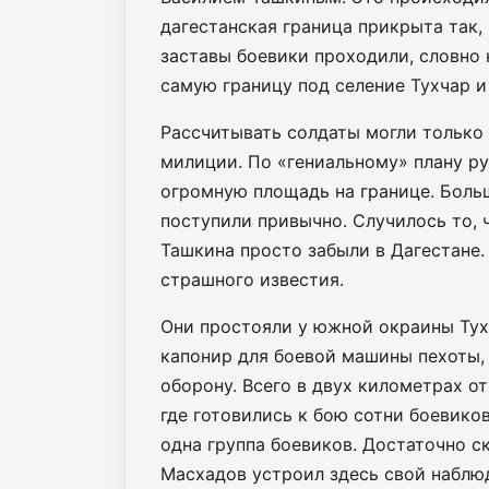
дагестанская граница прикрыта так,
заставы боевики проходили, словно 
самую границу под селение Тухчар и
Рассчитывать солдаты могли только
милиции. По «гениальному» плану р
огромную площадь на границе. Больше
поступили привычно. Случилось то, 
Ташкина просто забыли в Дагестане.
страшного известия.
Они простояли у южной окраины Тухч
капонир для боевой машины пехоты, 
оборону. Всего в двух километрах о
где готовились к бою сотни боевико
одна группа боевиков. Достаточно 
Масхадов устроил здесь свой наблю