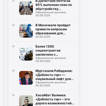
В Дагестане почти на
11
95% выполнен план по
обустройству
Официальная хроника
•
площадок для сбора
05.08.2026
ТКО
В Махачкале пройдет
12
прием по вопросам
образования для
05.08.2026
участников СВО и их
семей
Более 1300
13
соцконтрактов
заключено с
Официальная хроника
•
участниками СВО и их
05.08.2026
семьями в Дагестане
Муртазали Рабаданов:
14
«Доблесть гор» —
социальный лифт для
Официальная хроника
•
героев СВО
05.08.2026
Хасайбат Валиева:
15
«Доблесть гор» – это
дорога возможностей