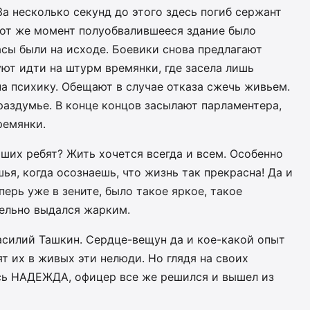
а несколько секунд до этого здесь погиб сержант
от же момент полуобвалившееся здание было
асы были на исходе. Боевики снова предлагают
уют идти на штурм времянки, где засела лишь
а психику. Обещают в случае отказа сжечь живьем.
раздумье. В конце концов засылают парламентера,
ремянки.
аших ребят? Жить хочется всегда и всем. Особенно
ья, когда осознаешь, что жизнь так прекрасна! Да и
перь уже в зените, было такое яркое, такое
ельно выдался жарким.
асилий Ташкин. Сердце-вещун да и кое-какой опыт
т их в живых эти нелюди. Но глядя на своих
ась НАДЕЖДА, офицер все же решился и вышел из