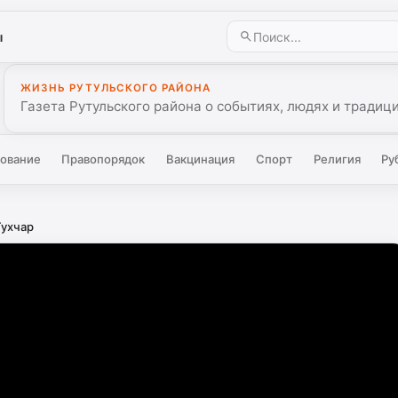
ы
ЖИЗНЬ РУТУЛЬСКОГО РАЙОНА
Газета Рутульского района о событиях, людях и традиц
ование
Правопорядок
Вакцинация
Спорт
Религия
Ру
Тухчар