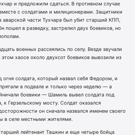
хчар и предложили сдаться. В противном случае
вместе с солдатами и милиционерами. Защитники
в аварской части Тухчара был убит старший КПП,
н пошел в разведку, застрелил двух боевиков, но
пополам.
цать военных рассеялись по селу. Везде звучали
 этом хаосе около двухсот боевиков вывозили из
 огня солдата, который назвал себя Федором, и
рятали в подвале и только через неделю — а
яйничали боевики — Шамиль вывел солдата под
, к Герзельскому мосту. Солдат оказался
досторожности он сначала назвался именем своего
ны в селе местными жителями.
старший лейтенант Ташкин и еще четыре бойца