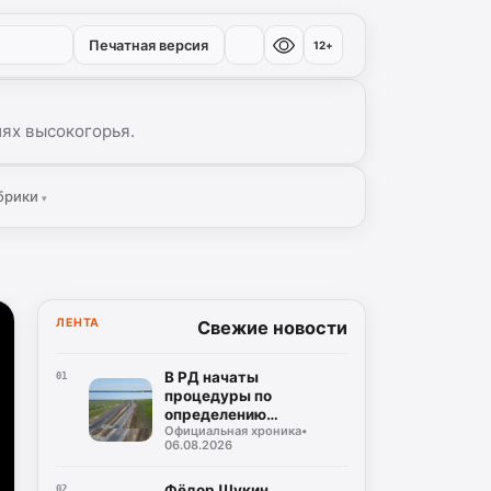
Печатная версия
12+
иях высокогорья.
брики
▾
ЛЕНТА
Свежие новости
В РД начаты
01
процедуры по
определению
Официальная хроника
•
подрядчика для
06.08.2026
строительства
северного обхода
Махачкалы
Фёдор Щукин
02