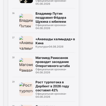
Официальная хроника
•
для героев,
05.08.2026
возвращающихся к
мирной жизни
Владимир Путин
16
поздравил Фёдора
Щукина с юбилеем
Официальная хроника
•
04.08.2026
17
«Анаешды халмыдад» в
Кина
Культура
•
04.08.2026
Магомед Рамазанов
18
проводит заседание
Оперативного штаба
Официальная хроника
•
04.08.2026
Рост турпотока в
19
Дербент в 2026 году
составил 42%
Официальная хроника
•
04.08.2026