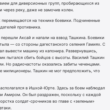
твием для диверсионных групп, пробирающихся из
 через реку, даже не замочив колен.
к перемещаются на технике боевики. Подчиненные
юдателей противника.
, перешли Аксай и напали на взвод Ташкина. Боевики
тыла — со стороны дагестанского селения Гамиях. С
ал вывести машину из капонира. Развернувшись,
ник пытался сбить бойцов с высоты. Василий Ташкин
и. Но радиочастоты оказались забиты чеченцами.
е милиционеры. Ташкин не мог предположить, что
располагался в Ишхой-Юрте. Здесь за боем наблюдал
ли Амиром. Он был раздражен, поскольку с каждой
горстка солдат-срочников во главе с «зеленым»
атаки.