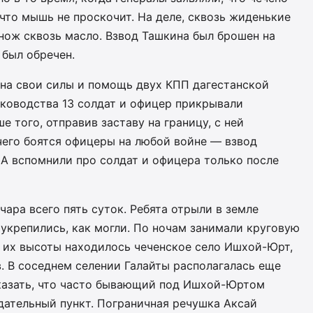
 что мышь не проскочит. На деле, сквозь жиденькие
нож сквозь масло. Взвод Ташкина был брошен на
 был обречен.
 на свои силы и помощь двух КПП дагестанской
уководства 13 солдат и офицер прикрывали
 того, отправив заставу на границу, с ней
чего боятся офицеры на любой войне — взвод
 А вспомнили про солдат и офицера только после
ара всего пять суток. Ребята отрыли в земле
укрепились, как могли. По ночам занимали круговую
т их высоты находилось чеченское село Ишхой-Юрт,
в. В соседнем селении Галайты располагалась еще
сказать, что часто бывающий под Ишхой-Юртом
дательный пункт. Пограничная речушка Аксай