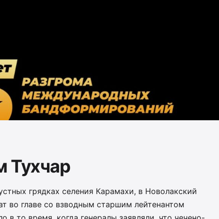
м Тухчар
устных грядках селения Карамахи, в Новолакский
ат во главе со взводным старшим лейтенантом
 в то время, когда генералы заявляли, что чечено-