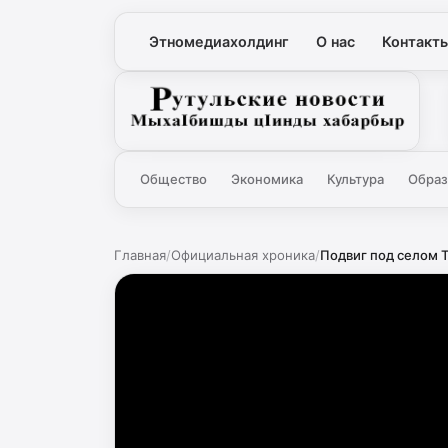
Этномедиахолдинг
О нас
Контакт
Рутульские новости
Общество
Экономика
Культура
Образ
Главная
/
Официальная хроника
/
Подвиг под селом 