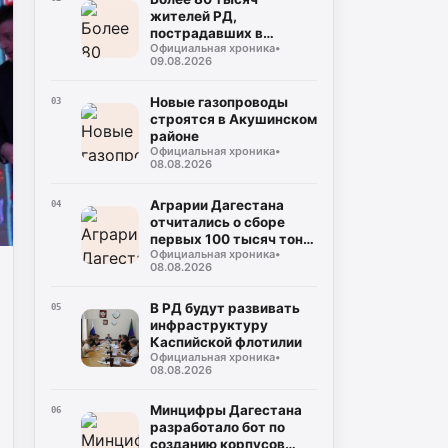
жителей РД,
пострадавших в
Официальная хроника
•
результате
09.08.2026
чрезвычайных
ситуаций, получили
финансовую
Новые газопроводы
03
поддержку
строятся в Акушинском
районе
Официальная хроника
•
08.08.2026
Аграрии Дагестана
04
отчитались о сборе
первых 100 тысяч тонн
Официальная хроника
•
арбузов
08.08.2026
В РД будут развивать
05
инфраструктуру
Каспийской флотилии
Официальная хроника
•
08.08.2026
Минцифры Дагестана
06
разработало бот по
созданию корпусов