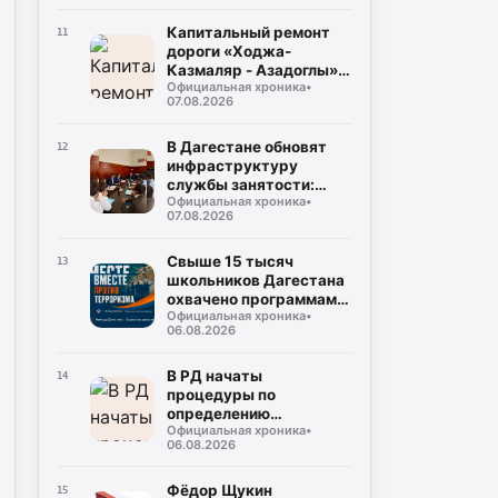
Буйнакском районе
Капитальный ремонт
11
дороги «Ходжа-
Казмаляр - Азадоглы» в
Официальная хроника
•
Магарамкентском
07.08.2026
районе выходит на
финишную прямую
В Дагестане обновят
12
инфраструктуру
службы занятости:
Официальная хроника
•
масштабная
07.08.2026
модернизация охватит
53 центра
Свыше 15 тысяч
13
школьников Дагестана
охвачено программами
Официальная хроника
•
социальной
06.08.2026
профилактики в 2026
году
В РД начаты
14
процедуры по
определению
Официальная хроника
•
подрядчика для
06.08.2026
строительства
северного обхода
Махачкалы
Фёдор Щукин
15