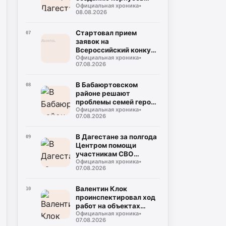
Официальная хроника
•
национальных языков
08.08.2026
народов республики
Стартовал прием
07
заявок на
Всероссийский конкурс
Официальная хроника
•
«Столица детского
07.08.2026
туризма – 2027»
В Бабаюртовском
08
районе решают
проблемы семей героев
Официальная хроника
•
СВО
07.08.2026
В Дагестане за полгода
09
Центром помощи
участникам СВО
Официальная хроника
•
обработано около
07.08.2026
тысячи обращений
Валентин Клок
10
проинспектировал ход
работ на объектах
Официальная хроника
•
водоснабжения в
07.08.2026
Буйнакске и