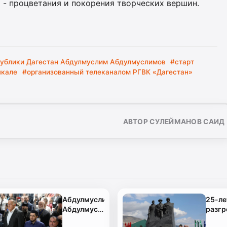
» - процветания и покорения творческих вершин.
публики Дагестан Абдулмуслим Абдулмуслимов
#старт
чкале
#организованный телеканалом РГВК «Дагестан»
АВТОР СУЛЕЙМАНОВ САИД
Абдулмуслим
25-ле
Абдулмуслимов
разг
дал старт
межд