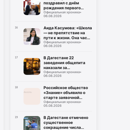
поздравил с днём
рождения первого
Официальная хроника
•
президента РД Муху
06.08.2026
Алиева
Аида Касумова: «Школа
16
— не препятствие на
пути к жизни. Она часть
Официальная хроника
•
подготовки к этой
06.08.2026
жизни»
В Дагестане 22
17
заведения общепита
наказали за
Официальная хроника
•
использование мясо-
06.08.2026
молочной продукции
без документов
Российское общество
18
«Знание» объявило о
старте заявочной
Официальная хроника
•
кампании на соискание
05.08.2026
Просветительской
награды «Знание.
Премия-2026»
В Дагестане отмечено
19
существенное
сокращение числа