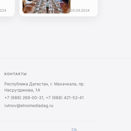
формирований
партнерскому
или в
финансированию
2024
05.09.2024
ихском
в
не
Дагестане
тана
могут
принять
участие
три
компании
КОНТАКТЫ
Республика Дагестан, г. Махачкала, пр.
Насрутдинова, 1А
+7 (988) 268-00-31, +7 (988) 421-52-41
rutnov@etnomediadag.ru