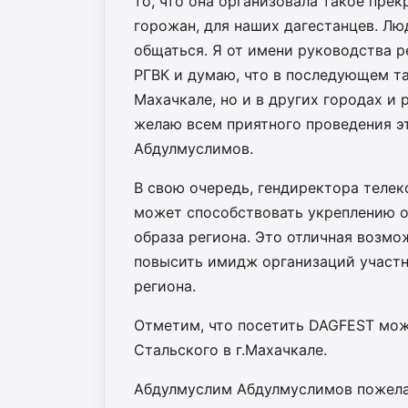
то, что она организовала такое пре
горожан, для наших дагестанцев. Лю
общаться. Я от имени руководства 
РГВК и думаю, что в последующем та
Махачкале, но и в других городах и 
желаю всем приятного проведения э
Абдулмуслимов.
В свою очередь, гендиректора телек
может способствовать укреплению 
образа региона. Это отличная возмо
повысить имидж организаций участн
региона.
Отметим, что посетить DAGFEST мо
Стальского в г.Махачкале.
Абдулмуслим Абдулмуслимов пожела