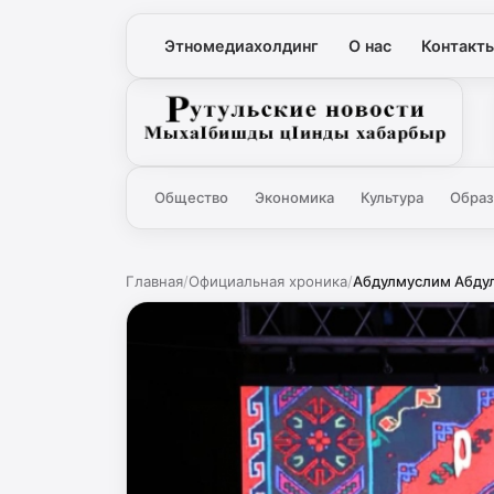
Этномедиахолдинг
О нас
Контакт
Рутульские новости
Общество
Экономика
Культура
Образ
Главная
/
Официальная хроника
/
Абдулмуслим Абдул