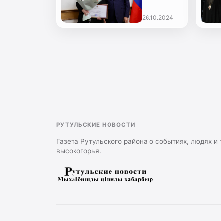
Абдулмуслимов
торжественно
26.10.2024
и
церемониально
вручил
награды
особо
отличившимся
жителям
РД
РУТУЛЬСКИЕ НОВОСТИ
Газета Рутульского района о событиях, людях и
высокогорья.