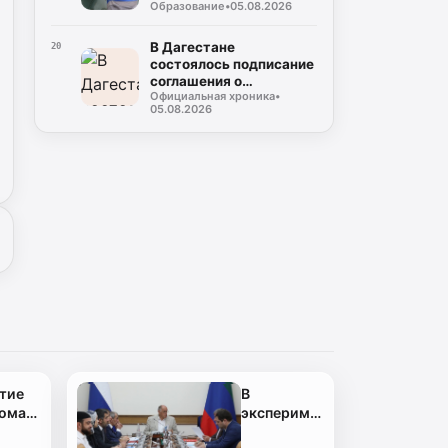
Образование
•
05.08.2026
случаев некорректного
использования газа
В Дагестане
20
состоялось подписание
соглашения о
Официальная хроника
•
совместном контроле
05.08.2026
за предстоящими
выборами
тие
В
рома
эксперименте
ународных
по