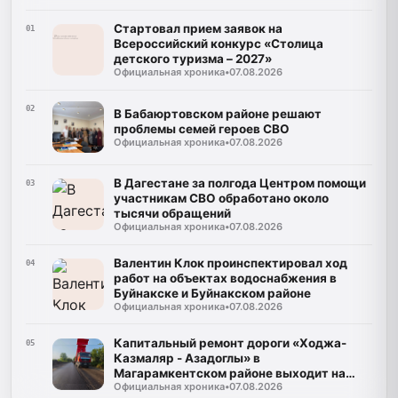
Стартовал прием заявок на
01
Всероссийский конкурс «Столица
детского туризма – 2027»
Официальная хроника
•
07.08.2026
02
В Бабаюртовском районе решают
проблемы семей героев СВО
Официальная хроника
•
07.08.2026
В Дагестане за полгода Центром помощи
03
участникам СВО обработано около
тысячи обращений
Официальная хроника
•
07.08.2026
Валентин Клок проинспектировал ход
04
работ на объектах водоснабжения в
Буйнакске и Буйнакском районе
Официальная хроника
•
07.08.2026
Капитальный ремонт дороги «Ходжа-
05
Казмаляр - Азадоглы» в
Магарамкентском районе выходит на
Официальная хроника
•
07.08.2026
финишную прямую