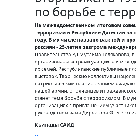
по борьбе с те
На межведомственном итоговом совещ
терроризма в Республике Дагестан за
году.
В их числе названо важной и пр
россиян - 25-летия разгрома междунаро
Правительства РД Муслима Телякавова, в
организованы встречи учащихся и молоде
их семей. Республиканские публичные пл
выставок. Творческие коллективы нацеле
патриотическим планированием ожидаютс
нашей армии, ополченцев и гражданского
станет тема борьба с терроризмом. В му
организациях с приглашением участнико
руководством зама Директора ФСБ России
Къинады САИД