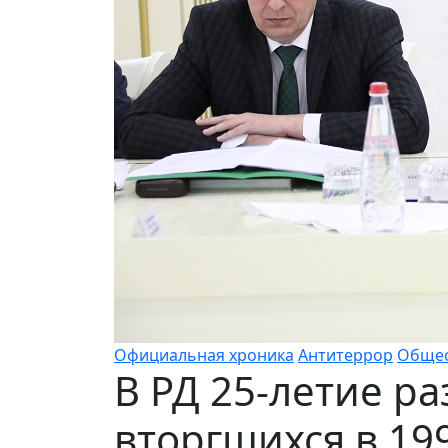
Официальная хроника
Антитеррор
Обще
В РД 25-летие р
вторгшихся в 199