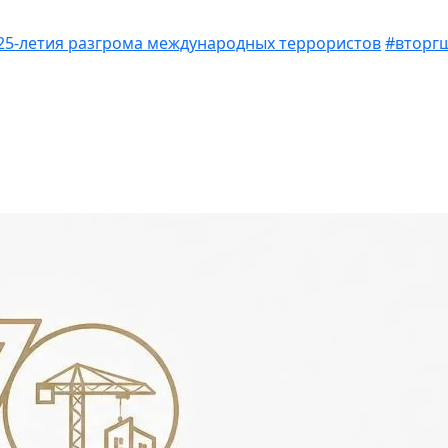
25-летия разгрома международных террористов
#вторгш