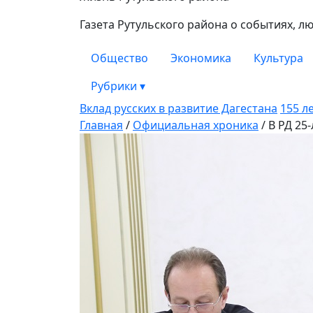
Рутульские ново
Газета Рутульского района о событиях, л
Общество
Экономика
Культура
Рубрики
▾
Вклад русских в развитие Дагестана
155 л
Главная
/
Официальная хроника
/
В РД 25