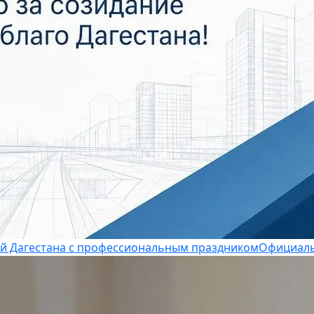
й Дагестана с профессиональным праздником
Официаль