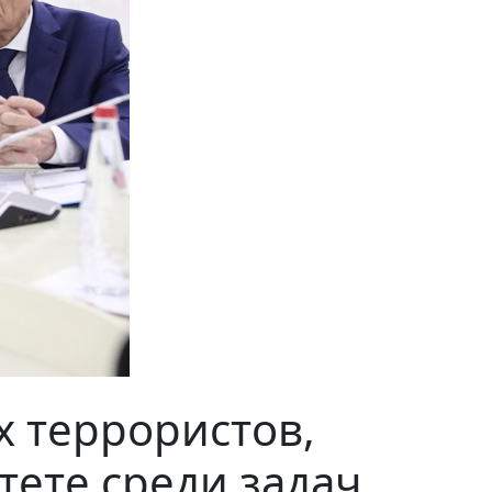
х террористов,
итете среди задач