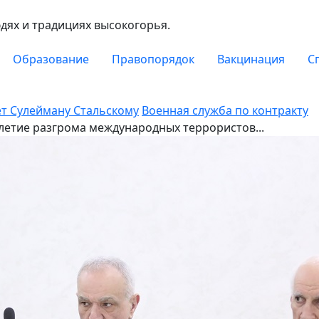
сти
юдях и традициях высокогорья.
Образование
Правопорядок
Вакцинация
С
ет Сулейману Стальскому
Военная служба по контракту
-летие разгрома международных террористов...