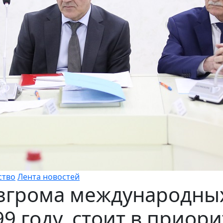
ство
Лента новостей
азгрома международны
9 году, стоит в приор