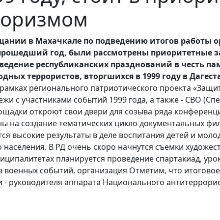
рроризмом
ании в Махачкале по подведению итогов работы ор
 прошедший год, были рассмотрены приоритетные з
оведение республиканских празднований в честь па
дных террористов, вторгшихся в 1999 году в Дагест
 рамках регионального патриотического проекта «Защи
жи с участниками событий 1999 года, а также - СВО (С
ощадки откроют свои двери для созыва ряда конференц
ны на создание тематических цикло документальных фил
я высокие результаты в деле воспитания детей и моло
 населения. В РД очень скоро начнутся съемки художе
ниципалитетах планируется проведение спартакиад, уро
в военных событий, организация Отметим, что итогово
 - руководителя аппарата Национального антитеррорис