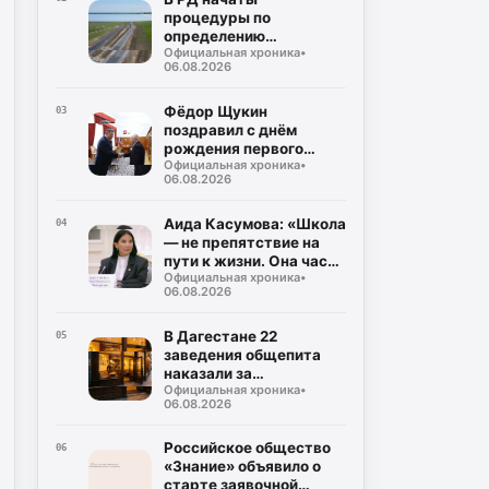
процедуры по
определению
Официальная хроника
•
подрядчика для
06.08.2026
строительства
северного обхода
Махачкалы
Фёдор Щукин
03
поздравил с днём
рождения первого
Официальная хроника
•
президента РД Муху
06.08.2026
Алиева
Аида Касумова: «Школа
04
— не препятствие на
пути к жизни. Она часть
Официальная хроника
•
подготовки к этой
06.08.2026
жизни»
В Дагестане 22
05
заведения общепита
наказали за
Официальная хроника
•
использование мясо-
06.08.2026
молочной продукции
без документов
Российское общество
06
«Знание» объявило о
старте заявочной