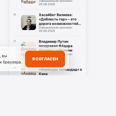
Официальная хроника
•
героев СВО
05.08.2026
Хасайбат Валиева:
16
«Доблесть гор» – это
дорога возможностей
Официальная хроника
•
для героев,
05.08.2026
возвращающихся к
мирной жизни
Владимир Путин
17
поздравил Фёдора
Щукина с юбилеем
Официальная хроника
•
, вы
04.08.2026
Я СОГЛАСЕН
х браузера.
18
«Анаешды халмыдад» в
Кина
Культура
•
04.08.2026
Магомед Рамазанов
19
проводит заседание
Оперативного штаба
Официальная хроника
•
04.08.2026