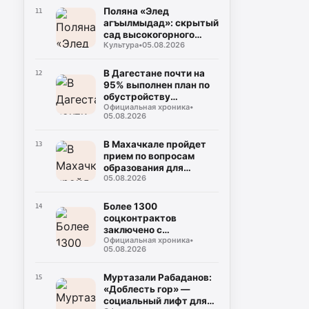
Поляна «Элед
11
агъылмыдад»: скрытый
сад высокогорного
Культура
•
05.08.2026
Дагестана
В Дагестане почти на
12
95% выполнен план по
обустройству
Официальная хроника
•
площадок для сбора
05.08.2026
ТКО
В Махачкале пройдет
13
прием по вопросам
образования для
05.08.2026
участников СВО и их
семей
Более 1300
14
соцконтрактов
заключено с
Официальная хроника
•
участниками СВО и их
05.08.2026
семьями в Дагестане
Муртазали Рабаданов:
15
«Доблесть гор» —
социальный лифт для