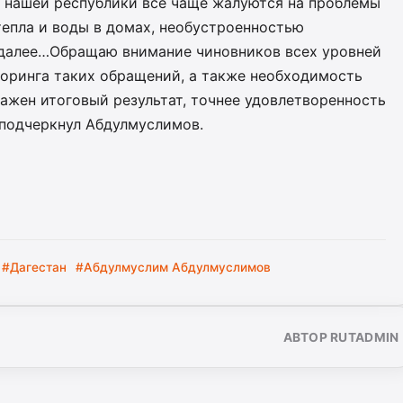
и нашей республики все чаще жалуются на проблемы
тепла и воды в домах, необустроенностью
к далее…Обращаю внимание чиновников всех уровней
оринга таких обращений, а также необходимость
Важен итоговый результат, точнее удовлетворенность
 подчеркнул Абдулмуслимов.
 #Дагестан
#Абдулмуслим Абдулмуслимов
АВТОР RUTADMIN