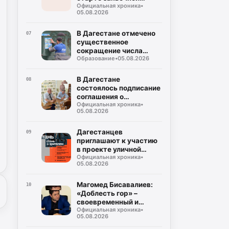
Официальная хроника
•
кампании на соискание
05.08.2026
Просветительской
награды «Знание.
Премия-2026»
В Дагестане отмечено
07
существенное
сокращение числа
Образование
•
05.08.2026
случаев некорректного
использования газа
В Дагестане
08
состоялось подписание
соглашения о
Официальная хроника
•
совместном контроле
05.08.2026
за предстоящими
выборами
Дагестанцев
09
приглашают к участию
в проекте уличной
Официальная хроника
•
культуры и спорта
05.08.2026
«КАРДО»
Магомед Бисавалиев:
10
«Доблесть гор» –
своевременный и
Официальная хроника
•
долгожданный ответ на
05.08.2026
злободневные вопросы