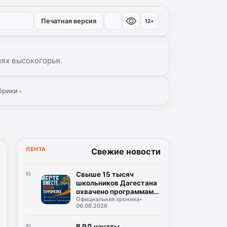
Печатная версия
12+
иях высокогорья.
брики
▾
ЛЕНТА
Свежие новости
Свыше 15 тысяч
01
школьников Дагестана
охвачено программами
Официальная хроника
•
социальной
06.08.2026
профилактики в 2026
году
В РД начаты
02