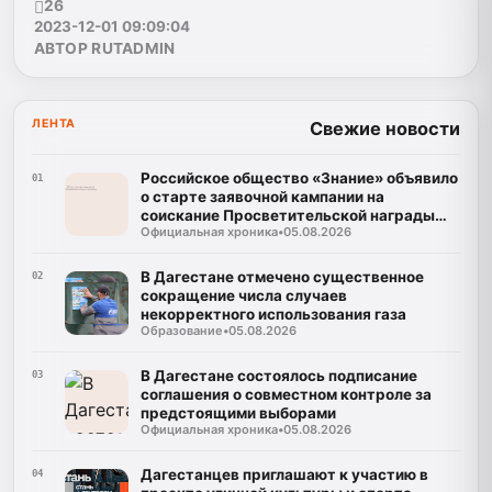
26
2023-12-01 09:09:04
АВТОР RUTADMIN
ЛЕНТА
Свежие новости
Российское общество «Знание» объявило
01
о старте заявочной кампании на
соискание Просветительской награды
Официальная хроника
•
05.08.2026
«Знание. Премия-2026»
В Дагестане отмечено существенное
02
сокращение числа случаев
некорректного использования газа
Образование
•
05.08.2026
В Дагестане состоялось подписание
03
соглашения о совместном контроле за
предстоящими выборами
Официальная хроника
•
05.08.2026
Дагестанцев приглашают к участию в
04