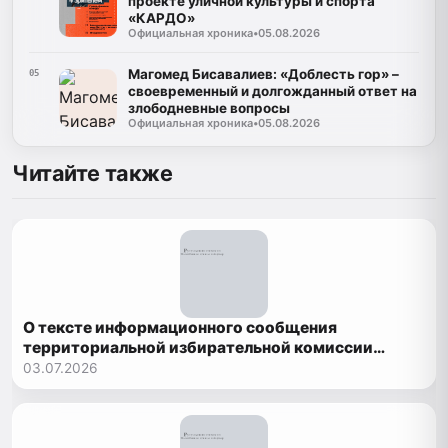
проекте уличной культуры и спорта
«КАРДО»
Официальная хроника
•
05.08.2026
Магомед Бисавалиев: «Доблесть гор» –
05
своевременный и долгожданный ответ на
злободневные вопросы
Официальная хроника
•
05.08.2026
Читайте также
О тексте информационного сообщения
территориальной избирательной комиссии
Рутульского района о приеме документов
03.07.2026