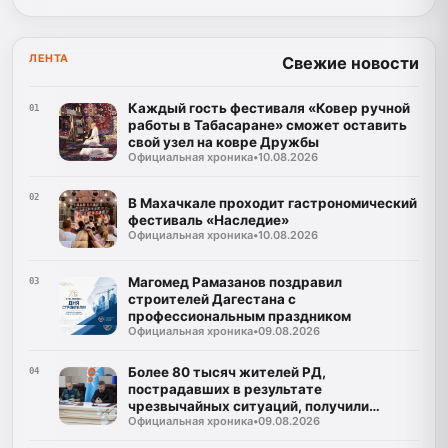
ЛЕНТА
Свежие новости
Каждый гость фестиваля «Ковер ручной
01
работы в Табасаране» сможет оставить
свой узел на ковре Дружбы
Официальная хроника
•
10.08.2026
02
В Махачкале проходит гастрономический
фестиваль «Наследие»
Официальная хроника
•
10.08.2026
Магомед Рамазанов поздравил
03
строителей Дагестана с
профессиональным праздником
Официальная хроника
•
09.08.2026
Более 80 тысяч жителей РД,
04
пострадавших в результате
чрезвычайных ситуаций, получили
Официальная хроника
•
09.08.2026
финансовую поддержку