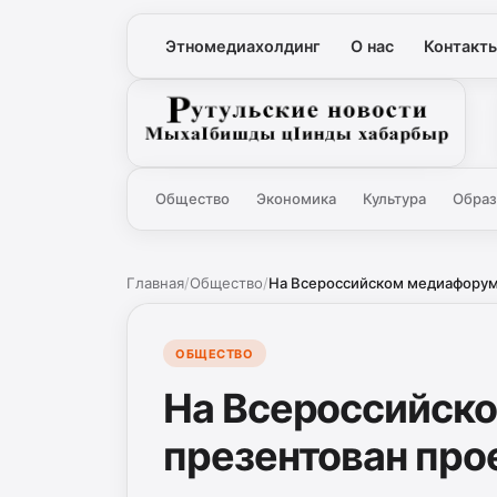
Этномедиахолдинг
О нас
Контакт
Рутульские новости
Общество
Экономика
Культура
Образ
Главная
/
Общество
/
На Всероссийском медиафоруме
ОБЩЕСТВО
На Всероссийск
презентован пр