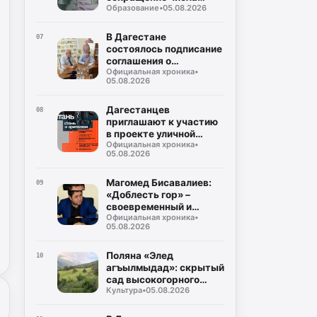
Образование
•
05.08.2026
случаев некорректного
использования газа
В Дагестане
07
состоялось подписание
соглашения о
Официальная хроника
•
совместном контроле
05.08.2026
за предстоящими
выборами
Дагестанцев
08
приглашают к участию
в проекте уличной
Официальная хроника
•
культуры и спорта
05.08.2026
«КАРДО»
Магомед Бисавалиев:
09
«Доблесть гор» –
своевременный и
Официальная хроника
•
долгожданный ответ на
05.08.2026
злободневные вопросы
Поляна «Элед
10
агъылмыдад»: скрытый
сад высокогорного
Культура
•
05.08.2026
Дагестана