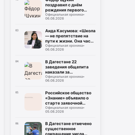
поздравил с днём
рождения первого
Официальная хроника
•
президента РД Муху
06.08.2026
Алиева
Аида Касумова: «Школа
03
— не препятствие на
пути к жизни. Она часть
Официальная хроника
•
подготовки к этой
06.08.2026
жизни»
В Дагестане 22
04
заведения общепита
наказали за
Официальная хроника
•
использование мясо-
06.08.2026
молочной продукции
без документов
Российское общество
05
«Знание» объявило о
старте заявочной
Официальная хроника
•
кампании на соискание
05.08.2026
Просветительской
награды «Знание.
Премия-2026»
В Дагестане отмечено
06
существенное
сокращение числа