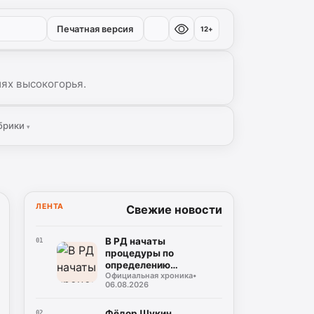
Печатная версия
12+
иях высокогорья.
брики
▾
ЛЕНТА
Свежие новости
В РД начаты
01
процедуры по
определению
Официальная хроника
•
подрядчика для
06.08.2026
строительства
северного обхода
Махачкалы
Фёдор Щукин
02