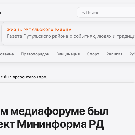
ы
ЖИЗНЬ РУТУЛЬСКОГО РАЙОНА
Газета Рутульского района о событиях, людях и традиц
ование
Правопорядок
Вакцинация
Спорт
Религия
Ру
 был презентован про...
ом медиафоруме был
оект Мининформа РД