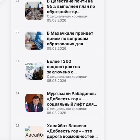
В Дагестане почти на
11
95% выполнен план по
обустройству
Официальная хроника
•
площадок для сбора
05.08.2026
ТКО
В Махачкале пройдет
12
прием по вопросам
образования для
05.08.2026
участников СВО и их
семей
Более 1300
13
соцконтрактов
заключено с
Официальная хроника
•
участниками СВО и их
05.08.2026
семьями в Дагестане
Муртазали Рабаданов:
14
«Доблесть гор» —
социальный лифт для
Официальная хроника
•
героев СВО
05.08.2026
Хасайбат Валиева:
15
«Доблесть гор» – это
дорога возможностей