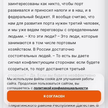
заинтересованы как никто, чтобы порт
развивался и приносил налоги и в наш, и в
федеральный бюджет. Я вообще считаю, что
нам для развития порта нужен третий человек,
и мы уже ведем переговоры с определенными
людьми. – Кто эти люди? – Это люди, которые
занимаются в том числе портовым
хозяйством. В России достаточно
состоятельных людей. – То есть вы даете
сигнал конфликтующим сторонам: если будете
ссориться, то порт достанется третьей
стороне? – Да. Если вы будете неэффективно
Мы используем файлы cookie для улучшения работы
работать, порт уйдет от вас в другие руки.
сайта. Продолжая пользоваться сайтом, вы
соглашаетесь с
политикой конфиденциальности
.
Абдулатипов
Рамазан Гаджимурадович
Я СОГЛАСЕН
Родился 4 августа 1946 года в селении Гебгуда
Тляратинского района Республики Дагестан. В