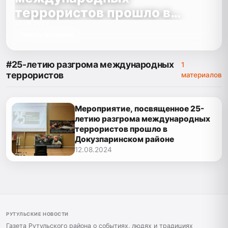
террористов прошло в
Докузпаринском районе
12.08.2024
Читать материал
#25-летию разгрома международных
1
террористов
материалов
Мероприятие, посвященное 25-
летию разгрома международных
террористов прошло в
Докузпаринском районе
12.08.2024
РУТУЛЬСКИЕ НОВОСТИ
Газета Рутульского района о событиях, людях и традициях