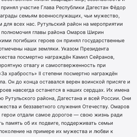
 принял участие Глава Республики Дагестан Фёдор
награды семьям военнослужащих, чьи мужество,
 для всех нас. Рутульский район на мероприятии
 полномочия главы района Омаров Ширин
кими погибших героев он принял государственные
отмечены наши земляки. Указом Президента
ества посмертно награждён Камил Сейранов,
вероятную отвагу и самоотверженность при
За храбрость» II степени посмертно награждён
а. Он до конца оставался верен воинской присяге и
ероев навсегда останется в наших сердцах. Их имена
 Рутульского района, Дагестана и всей России. Они
жества и беззаветного служения Отечеству. Омаров
 герои отдали самое дорогое — свою жизнь ради
ь память об их подвиге, поддерживать семьи
поколение на примере их мужества и любви к