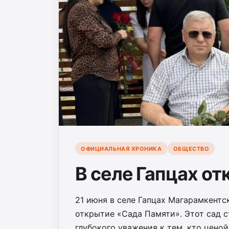
ОФИЦИАЛЬНАЯ ХРОНИКА
ОБЩЕСТВО
В селе Гапцах о
21 июня в селе Гапцах Магарамкентс
открытие «Сада Памяти». Этот сад 
глубокого уважения к тем, кто цено