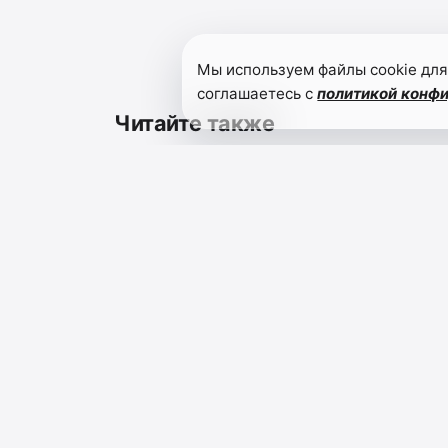
Мы используем файлы cookie для
соглашаетесь с
политикой конф
Читайте также
О тексте
информационного
сообщения
территориальной
избирательной
03.07.2026
комиссии
Рутульского
района о
приеме
документов