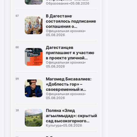
Образование
•
05.08.2026
случаев некорректного
использования газа
В Дагестане
07
состоялось подписание
соглашения о
Официальная хроника
•
совместном контроле
05.08.2026
за предстоящими
выборами
Дагестанцев
08
приглашают к участию
в проекте уличной
Официальная хроника
•
культуры и спорта
05.08.2026
«КАРДО»
Магомед Бисавалиев:
09
«Доблесть гор» –
своевременный и
Официальная хроника
•
долгожданный ответ на
05.08.2026
злободневные вопросы
Поляна «Элед
10
агъылмыдад»: скрытый
сад высокогорного
Культура
•
05.08.2026
Дагестана