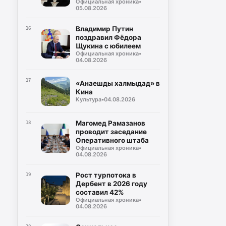
Официальная хроника
•
для героев,
05.08.2026
возвращающихся к
мирной жизни
Владимир Путин
16
поздравил Фёдора
Щукина с юбилеем
Официальная хроника
•
04.08.2026
17
«Анаешды халмыдад» в
Кина
Культура
•
04.08.2026
Магомед Рамазанов
18
проводит заседание
Оперативного штаба
Официальная хроника
•
04.08.2026
Рост турпотока в
19
Дербент в 2026 году
составил 42%
Официальная хроника
•
04.08.2026