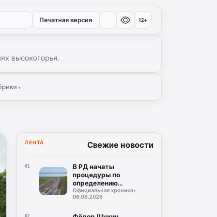
Печатная версия
12+
иях высокогорья.
брики
▾
ЛЕНТА
Свежие новости
В РД начаты
01
процедуры по
определению
Официальная хроника
•
подрядчика для
06.08.2026
строительства
северного обхода
Махачкалы
Фёдор Щукин
02