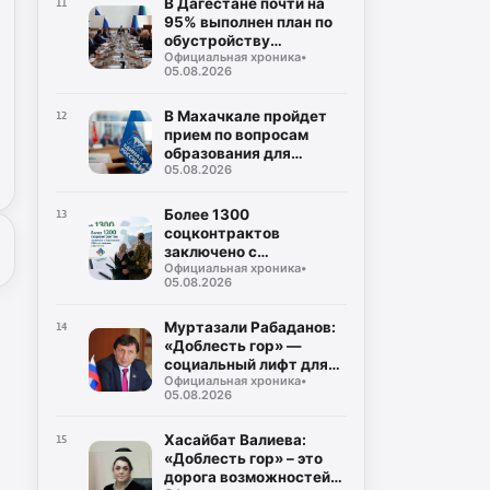
В Дагестане почти на
11
95% выполнен план по
обустройству
Официальная хроника
•
площадок для сбора
05.08.2026
ТКО
В Махачкале пройдет
12
прием по вопросам
образования для
05.08.2026
участников СВО и их
семей
Более 1300
13
соцконтрактов
заключено с
Официальная хроника
•
участниками СВО и их
05.08.2026
семьями в Дагестане
Муртазали Рабаданов:
14
«Доблесть гор» —
социальный лифт для
Официальная хроника
•
героев СВО
05.08.2026
Хасайбат Валиева:
15
«Доблесть гор» – это
дорога возможностей