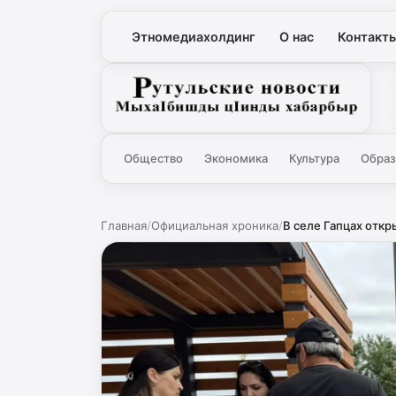
Этномедиахолдинг
О нас
Контакт
Рутульские новости
Общество
Экономика
Культура
Образ
Главная
/
Официальная хроника
/
В селе Гапцах отк