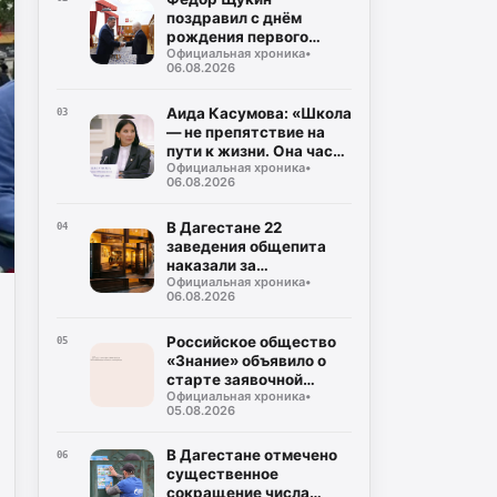
поздравил с днём
рождения первого
Официальная хроника
•
президента РД Муху
06.08.2026
Алиева
Аида Касумова: «Школа
03
— не препятствие на
пути к жизни. Она часть
Официальная хроника
•
подготовки к этой
06.08.2026
жизни»
В Дагестане 22
04
заведения общепита
наказали за
Официальная хроника
•
использование мясо-
06.08.2026
молочной продукции
без документов
Российское общество
05
«Знание» объявило о
старте заявочной
Официальная хроника
•
кампании на соискание
05.08.2026
Просветительской
награды «Знание.
Премия-2026»
В Дагестане отмечено
06
существенное
сокращение числа