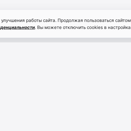
 улучшения работы сайта. Продолжая пользоваться сайтом
иденциальности
. Вы можете отключить cookies в настройка
РЕШЕНИЕ
РЕШЕ
СОБРАНИЯ
СОБР
ДЕПУТАТОВ
ДЕПУ
МУНИЦИПАЛЬНОГО
СП «
ОБРАЗОВАНИЯ
МУСЛ
03.07.2026
03.07.
-
СЕЛЬСКОЕ
ПОСЕЛЕНИЕ
«СЕЛЬСОВЕТ
БОРЧСКИЙ»