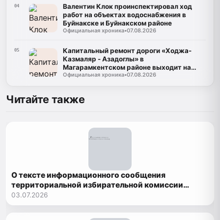
Валентин Клок проинспектировал ход
04
работ на объектах водоснабжения в
Буйнакске и Буйнакском районе
Официальная хроника
•
07.08.2026
Капитальный ремонт дороги «Ходжа-
05
Казмаляр - Азадоглы» в
Магарамкентском районе выходит на
Официальная хроника
•
07.08.2026
финишную прямую
Читайте также
О тексте информационного сообщения
территориальной избирательной комиссии
Рутульского района о приеме документов
03.07.2026